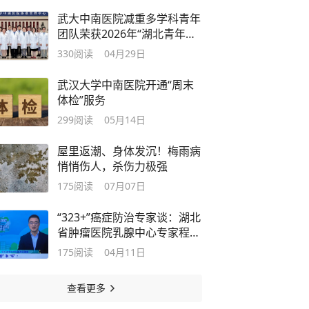
武大中南医院减重多学科青年
团队荣获2026年“湖北青年五
四奖章集体”
330
阅读
04月29日
武汉大学中南医院开通“周末
体检”服务
299
阅读
05月14日
屋里返潮、身体发沉！梅雨病
悄悄伤人，杀伤力极强
175
阅读
07月07日
“323+”癌症防治专家谈：湖北
省肿瘤医院乳腺中心专家程洪
涛谈乳腺癌防治
175
阅读
04月11日
查看更多