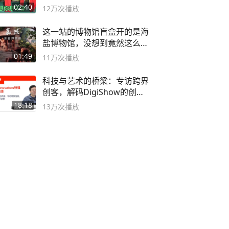
舞蹈队。
02:40
12万
次播放
这一站的博物馆盲盒开的是海
盐博物馆，没想到竟然这么好
逛！
01:49
11万
次播放
科技与艺术的桥梁：专访跨界
创客，解码DigiShow的创新
之路
18:18
13万
次播放