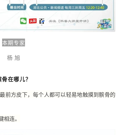
本期专家
杨 旭
髌骨在哪儿？
最前方皮下，每个人都可以轻易地触摸到髌骨的
腱相连。