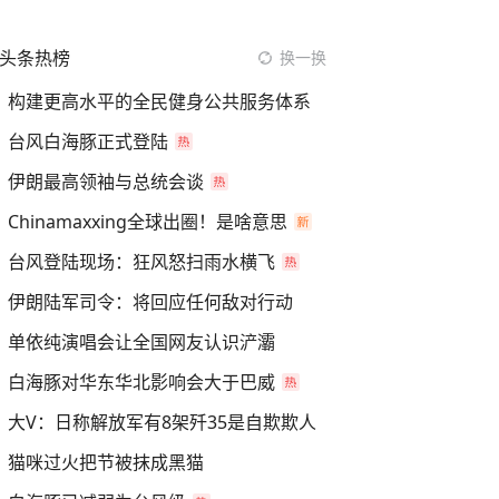
头条热榜
换一换
构建更高水平的全民健身公共服务体系
台风白海豚正式登陆
伊朗最高领袖与总统会谈
Chinamaxxing全球出圈！是啥意思
台风登陆现场：狂风怒扫雨水横飞
伊朗陆军司令：将回应任何敌对行动
单依纯演唱会让全国网友认识浐灞
白海豚对华东华北影响会大于巴威
大V：日称解放军有8架歼35是自欺欺人
猫咪过火把节被抹成黑猫