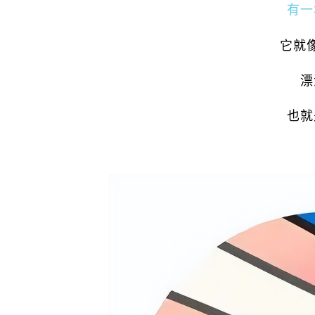
有一
它就
漂
也就