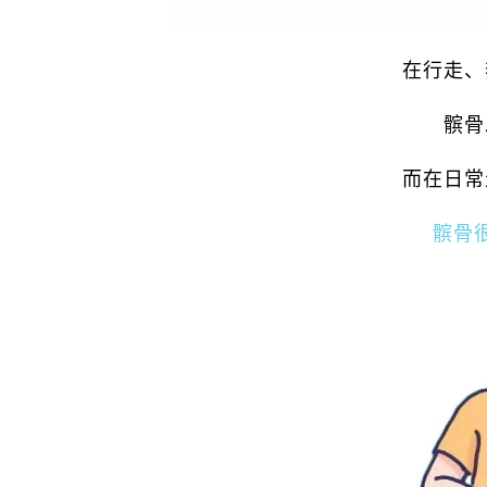
在行走、
髌骨
而在日常
髌骨