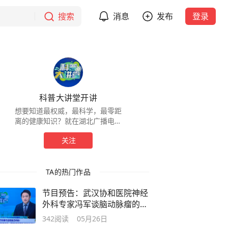
搜索
消息
发布
登录
科普大讲堂开讲
想要知道最权威，最科学，最零距
离的健康知识？就在湖北广播电视
台《科普大讲堂》！
关注
TA的热门作品
节目预告：武汉协和医院神经
外科专家冯军谈脑动脉瘤的血
管内介入治疗
342
阅读
05月26日