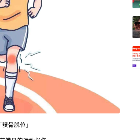
「髌骨脱位」
节常见的运动损伤