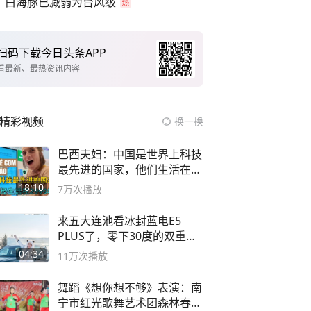
白海豚已减弱为台风级
扫码下载今日头条APP
看最新、最热资讯内容
精彩视频
换一换
巴西夫妇：中国是世界上科技
最先进的国家，他们生活在
2999年
18:10
7万
次播放
来五大连池看冰封蓝电E5
PLUS了，零下30度的双重冰
封40小时全录
04:34
11万
次播放
舞蹈《想你想不够》表演：南
宁市红光歌舞艺术团森林春红