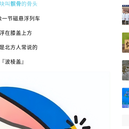
块叫
的骨头
髌骨
像一节磁悬浮列车
浮在膝盖上方
是北方人常说的
『波棱盖』