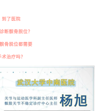
到了医院
诊断髌骨脱位？
髌骨脱位都需要
手术治疗吗？