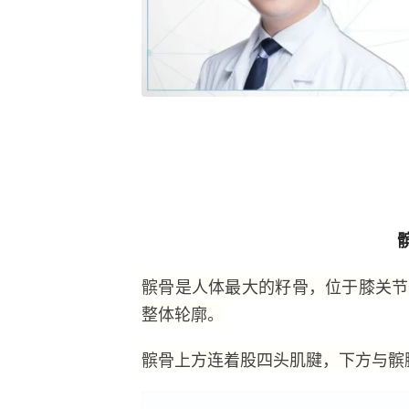
髌骨是人体最大的籽骨，位于膝关节
整体轮廓。
髌骨上方连着股四头肌腱，下方与髌