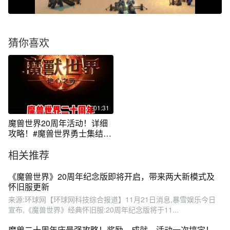
猜你喜欢
01:31
魔兽世界20周年活动！详细
攻略！#魔兽世界勇士集结#
魔兽世界#网易大神#我比你
相关推荐
们多一个世界#魔兽世界地心
之战正式上线
《魔兽世界》20周年纪念版即将开启，带来两大新模式及
怀旧服更新
来源:环球网【环球网科技综合报道】11月21日消息,暴雪娱乐今日
宣布,《魔兽世界》经典怀旧服:20周年纪念版将于11...
魔兽二十周年庆最强攻略！奖励，成就，活动一次搞定！