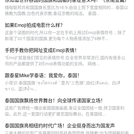
缅甸联邦共和国国旗长宽比为16:9,由自上而下宽度相同的... 泰国以
佛教为国教,白色代表宗教,象征宗教的纯洁。 泰国...
如果Emoji拍成电影什么样？
这是个读图的时代,所以你一定在手机上用过Emoji表情符号... 除了
新增了32个国家的国旗,更为每个人物表情添加了6种不...
手把手教你把网址变成Emoji表情！
“Emoji”就是我们常见的表情符号,在全世界非常流行,国内有很多公
司的产品都提供了对Emoji表情功能的支持。 网络...
跟泰星Mike学泰语：我爱你，泰国！
小常识:泰国国旗 “ธงไตรรงค์ ” 意为“三色旗”,由红(สีแดง)、白(สี
ขาว)、蓝(สีน้ำเ...
泰国国旗飘扬世界舞台！向全球传递国家立场！
这些广告牌统一播出泰国国旗画面,象征全国团结一致,捍卫国家利
益。此外,这一爱国行动更扩展至国际舞台。在美国纽...
泰国国旗亮相纽约时代广场！企业挺身而出为国发声
三座大楼的巨型广告屏幕同时高挂泰国国旗,伴随着“向为国捐躯的泰