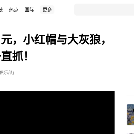
技
热点
国际
更多
启元，小红帽与大灰狼，
一直抓！
俱乐部」