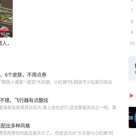
7
8
9
02:06
猎人，
10
服、6个皮肤，不用点券
精英小课堂”~提到“大灰狼、小红帽”时,相信不少玩家已经淡
很不错，飞行器有点酷炫
套装和女款差异比较大,看上去也还行,这也算是亮点之一吧。第
搭配出多种风格
漂亮而男性时装丑是共识了。 但是这次对“大灰狼与小红帽”时