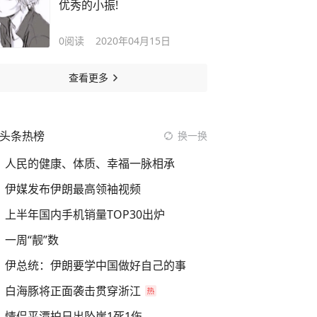
优秀的小振!
0
阅读
2020年04月15日
查看更多
头条热榜
换一换
人民的健康、体质、幸福一脉相承
伊媒发布伊朗最高领袖视频
上半年国内手机销量TOP30出炉
一周“靓”数
伊总统：伊朗要学中国做好自己的事
白海豚将正面袭击贯穿浙江
情侣平潭拍日出坠崖1死1伤