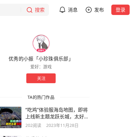
搜索
消息
发布
登录
优秀的小振「小珍珠俱乐部」
爱好：游戏
关注
TA的热门作品
“吃鸡”体验服海岛地图，即将
上线新主题龙跃长城，太好玩
了
202
阅读
2023年11月28日