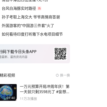
台风白海豚实时路径
孙子考取上海交大 爷爷高情商答谢
外国游客的“中国游三件套”火了
如何看待印度打听雅下水电项目细节
扫码下载今日头条APP
看最新、最热资讯内容
精彩视频
换一换
一万元预算开局冲周年庆！第
一天就只剩3598元了 #妄想山
海
01:40
11万
次播放