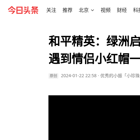
关注
推荐
北京
视频
财经
科
和平精英：绿洲
遇到情侣小红帽
2024-01-22 22:58
·
优秀的小振「小珍珠
原创