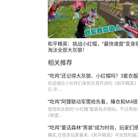
和平精英：挑战小红帽，“最快速度”变身
淘汰全部大灰狼！
相关推荐
“吃鸡”还记得大灰狼、小红帽吗？3套衣
欢迎诸位小伙伴们来到天哥开讲的《和平精英》“
忘,毕...
“吃鸡”阿狸联动军需抢先看，睡衣和M4
感觉和女款的“小红帽”套装有点相似。不过男款
2款套...
“吃鸡”童话森林“男装”成为时尚，玩家们
确实,在很多玩家看来,《和平精英》中女性时装