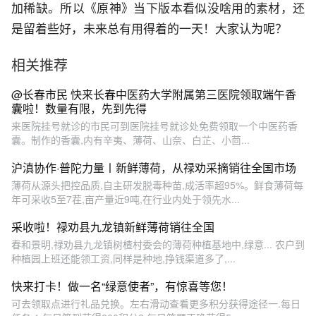
加稀缺。所以《原神》当下版本看似没啥用的素材，还
是留着些好，未来总有用得着的一天！大家认为呢？
相关推荐
@长春市民 快来长春中医药大学附属第三医院领取端午香
囊啦！数量有限，先到先得
来医院挂号就诊的市民可到医院挂号就诊处免费领取一个中医药香
囊。制作的香囊,内有辛夷、薄荷、山奈、白芷、小茴...
沪滇协作·普陀力量〡新鲜薄荷，从禄劝采摘销往全国市场
薄荷从源头把控品质,自主研发脱毒种苗,成活率超95%。鲜食薄荷每
年可采收5至7茬,亩产量近9吨,在行业内处于领先水...
采收啦！禄劝县九龙镇新鲜薄荷销往全国
春和景明,禄劝县九龙镇树楂村委会的薄荷种植基地中,绿意... 农户到
种植园上班还能领工资,同样是种地,挣钱渠道多了,...
快来打卡！做一名“绿意使者”，有惊喜等您！
可去领取点进行礼品兑换。左右滑动查看更多积分获得途径一.每日