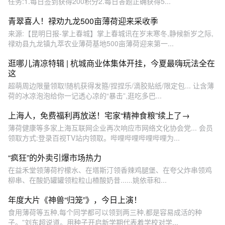
任务:1.每日签到获得200积分2.每日答题正确获得5...
青翠喜人！禄劝九龙500亩薄荷迎来采收季
来源:【昆明日报-掌上春城】掌上春城讯在岁末寒冬,静候新岁之际,
禄劝县九龙镇九萃农业薄荷基地500亩薄荷迎来第一...
逛哪儿清凉特辑 | 杭城商业体集体开挂，今夏最嗨玩法全在
这
超萌周边限量领取!随机获得发箍/捏捏乐/滴胶贴纸/限定包... 让含薄
荷的冰凉泡泡给你一记透心凉的“暴击”,逛吃多巴...
上海人，免费福利再放送！宅家“精神食粮”续上了→
薄荷健康等多家上海互联网企业再次响应市网络文化协会党... 会员
领取方式:登录百视TV站内领取。哔哩哔哩哔哩哔哩为...
“疯狂”的外卖引爆市场热力
在益禾堂领薄荷柠檬水、在塔斯汀领香辣鸡腿堡、在夸父炸串领鸡
柳串、在酸奶罐罐领粒粒山楂酸奶昔......姚依菲和...
年度大片《神兽“归笼”》，今日上演！
食用薄荷等五种,每个同学都可以领到两三种,都是容易成活的种
子。”刘东超说道。用种子开启新学期代表着学校对学...