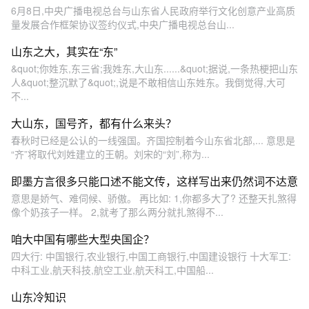
6月8日,中央广播电视总台与山东省人民政府举行文化创意产业高质
量发展合作框架协议签约仪式,中央广播电视总台山...
山东之大，其实在“东”
&quot;你姓东,东三省;我姓东,大山东......&quot;据说,一条热梗把山东
人&quot;整沉默了&quot;,说是不敢相信山东姓东。我倒觉得,大可
不...
大山东，国号齐，都有什么来头？
春秋时已经是公认的一线强国。齐国控制着今山东省北部,... 意思是
“齐”将取代刘姓建立的王朝。刘宋的“刘”,称为...
即墨方言很多只能口述不能文传，这样写出来仍然词不达意
意思是娇气、难伺候、骄傲。 再比如: 1,你都多大了? 还整天扎煞得
像个奶孩子一样。 2,就考了那么两分就扎煞得不...
咱大中国有哪些大型央国企？
四大行: 中国银行,农业银行,中国工商银行,中国建设银行 十大军工:
中科工业,航天科技,航空工业,航天科工,中国船...
山东冷知识