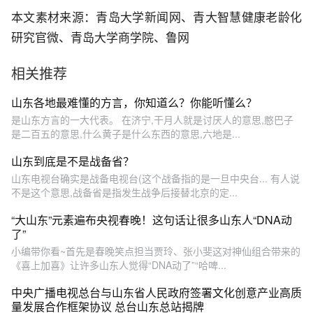
本文素材来源：青岛大学新闻网、青大智慧健康老龄化
研究官微、青岛大学商学院、鲁网
相关推荐
山东各地最难懂的方言，你知道么？你能听懂么？
是山东方言的一大代表。 在济宁,干月人就是讨厌人的意思,憨巴子
是二百五的意思,什么黄子是什么东西的意思,六地是...
山东到底是不是战备省？
山东电视台确实是战备电视台(这个战备指的是一旦中央台... 有人说
不是这个意思,战备省是指发生战争后接替北京的定...
“大山东”元素遍布央视春晚！这句话让很多山东人“DNA动
了”
小编带你看~首先是春晚笑点担当贾玲、张小斐这对神仙组合带来的
《喜上加喜》让许多山东人觉得“DNA动了”“哈啤...
中央广播电视总台与山东省人民政府签署文化创意产业高质
量发展合作框架协议 总台山东总站揭牌