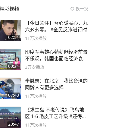
精彩视频
换一换
【今日关注】吾心暖民心，九
六幺幺零。 #全民反诈进行时
02:51
11万
次播放
印度军事雄心勃勃但经济前景
不乐观，韩国也面临经济衰退
风险
00:21
3万
次播放
李胤志：在北京，我比台湾的
同龄人有更多选择
07:43
11万
次播放
《求生岛 不老传说》飞鸟地
区 1-6 毛皮工艺升级 #还得是
主机大作
20:47
11万
次播放