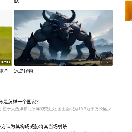
欧
02:03
03:25
纯净
冰岛怪物
竟是怎样一个国家？
位于大西洋和北冰洋的交汇处,国土面积为10.3万平方公里,人
警方认为其构成威胁将其当场射杀