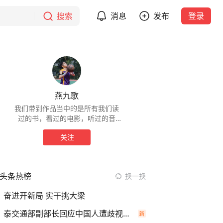
搜索
消息
发布
登录
燕九歌
我们带到作品当中的是所有我们读
过的书，看过的电影，听过的音
乐，爱过的人。
关注
头条热榜
换一换
奋进开新局 实干挑大梁
泰交通部副部长回应中国人遭歧视手势