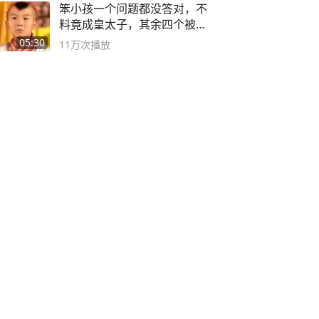
笨小孩一个问题都没答对，不
料竟成皇太子，其余四个被处
死
05:30
11万
次播放