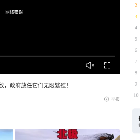
2
网络错误
3
4
5
6
7
8
敌，政府放任它们无限繁殖！
9
10
举报