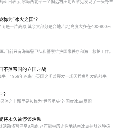
岛当局近日表示,冰岛西北部一个偏远村庄附近罕见发现了一头野生
称为“冰火之国”？
间是一片高原,其余大部分是台地,台地高度大多在400-800米
备军,目前只有海岸警卫队和警察维护国家秩序和海上救护工作。
日不落帝国的立国之战
战争。1958年冰岛与英国之间曾爆发一场因鳕鱼引发的战争。
之？
怒涛之上那里是被称为“世界尽头”的国度冰岛(草帽
或将永久暂停该活动
鲸活动将暂停至8月底,这可能会历史性地结束冰岛捕鲸这种极