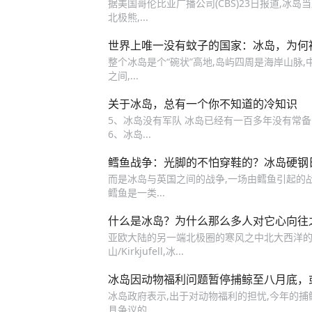
据美国哥伦比亚广播公司(CBS)23日报道,冰
北极熊,...
世界上唯一没有蚊子的国家：冰岛，为何被
整个冰岛是个“碗状”高地,岛屿四周是海岸山脉,中
之间,...
关于冰岛，总有一个你不知道的冷知识
5、冰岛没有军队 冰岛已经有一百多年没有常
6、冰岛...
鳕鱼战争：光脚的不怕穿鞋的？冰岛硬钢
而是冰岛与英国之间的战争,一场由鳕鱼引起的
鳕鱼是一类...
什么是冰岛？为什么那么多人对它心向往
亚欧大陆的另一端北极圈的寒风之中北大西洋的
山/Kirkjufell,冰...
冰岛因动物福利问题暂停捕鲸至八月底，
冰岛政府表示,出于对动物福利的担忧,今年的捕
具争议的...