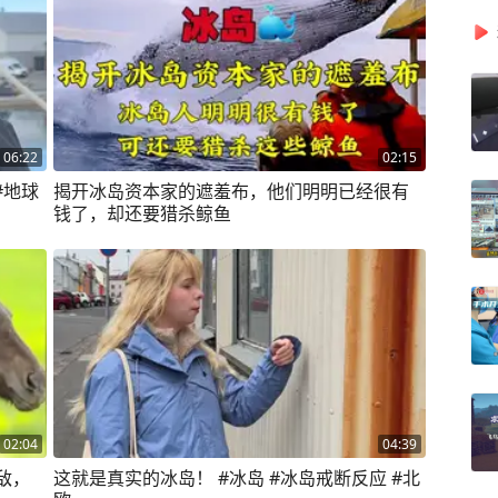
06:22
02:15
#地球
揭开冰岛资本家的遮羞布，他们明明已经很有
钱了，却还要猎杀鲸鱼
02:04
04:39
敌，
这就是真实的冰岛！ #冰岛 #冰岛戒断反应 #北