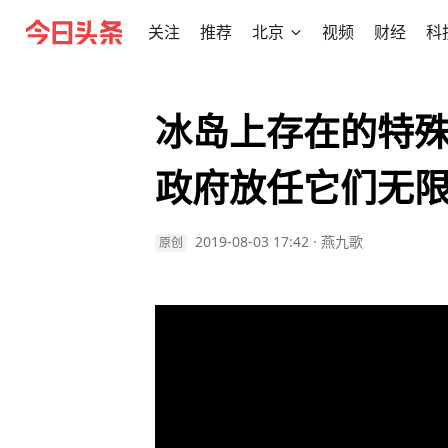
关注
推荐
北京
视频
财经
科
冰岛上存在的特
政府放任它们无
2019-08-03 17:42
·
燕九歌
原创