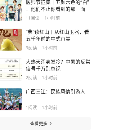
医师节征集丨五颜六色的“白”
：他们不止你看到的那一面
11
阅读
1小时前
“典”读红山丨从红山玉器，看
五千年前的中式审美
9
阅读
1小时前
大热天浑身发冷？中暑的反常
信号千万别忽视
2
阅读
1小时前
广西三江：民族风情引游人
1
阅读
1小时前
查看更多