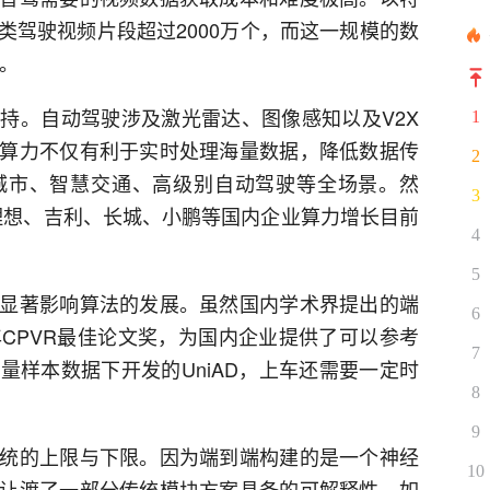
类驾驶视频片段超过2000万个，而这一规模的数
元。
持。自动驾驶涉及激光雷达、图像感知以及V2X
1
算力不仅有利于实时处理海量数据，降低数据传
2
城市、智慧交通、高级别自动驾驶等全场景。然
3
理想、吉利、长城、小鹏等国内企业算力增长目前
4
5
显著影响算法的发展。虽然国内学术界提出的端
6
3年CPVR最佳论文奖，为国内企业提供了可以参考
7
量样本数据下开发的UniAD，上车还需要一定时
8
9
统的上限与下限。因为端到端构建的是一个神经
10
让渡了一部分传统模块方案具备的可解释性。如