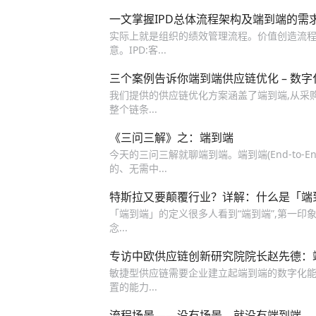
一文掌握IPD总体流程架构及端到端的需
实际上就是组织的绩效管理流程。价值创造流程
意。IPD:客...
三个案例告诉你端到端供应链优化 – 数
我们提供的供应链优化方案涵盖了端到端,从采
整个链条...
《三问三解》之：端到端
今天的三问三解就聊端到端。端到端(End-to
的、无需中...
特斯拉又要颠覆行业？详解：什么是「端
「端到端」的定义很多人看到“端到端”,第一印象
念...
专访中欧供应链创新研究院院长赵先德：
敏捷型供应链需要企业建立起端到端的数字化能
置的能力...
流程场景——没有场景，就没有端到端