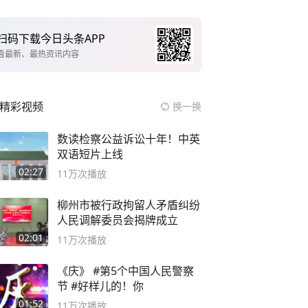
扫码下载今日头条APP
看最新、最热资讯内容
精彩视频
换一换
数读检察公益诉讼十年！中英
双语短片上线
02:27
11万
次播放
柳州市被行政拘留人矛盾纠纷
人民调解委员会揭牌成立
02:01
11万
次播放
《庆》 #第5个中国人民警察
节 #好样儿的！你
01:52
11万
次播放