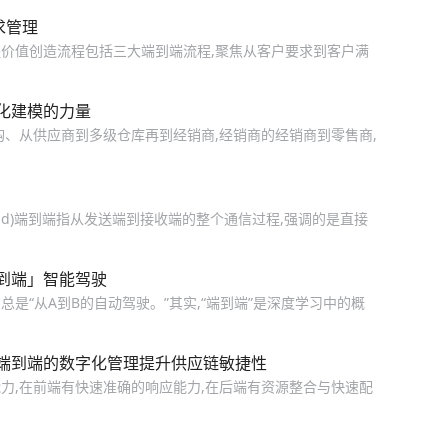
求管理
价值创造流程包括三大端到端流程,聚焦从客户要求到客户满
字化建模的力量
购、从供应商到多级仓库再到经销商,经销商的经销商到零售商,
-End)端到端指从发送端到接收端的整个通信过程,强调的是直接
到端」智能驾驶
总是“从A到B的自动驾驶。”其实,“端到端”是深度学习中的概
端到端的数字化管理提升供应链敏捷性
力,在前端有快速准确的响应能力,在后端有资源整合与快速配