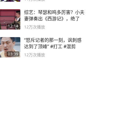
综艺：琴瑟和鸣多厉害？小夫
妻弹奏出《西游记》，绝了
12:14
12万
次播放
“怒斥记者的那一刻，讽刺感
达到了顶峰” #打工 #混剪
03:39
12万
次播放