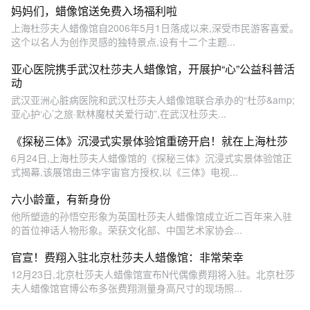
妈妈们，蜡像馆送免费入场福利啦
上海杜莎夫人蜡像馆自2006年5月1日落成以来,深受市民游客喜爱。
这个以名人为创作灵感的独特景点,设有十二个主题...
亚心医院携手武汉杜莎夫人蜡像馆，开展护“心”公益科普活
动
武汉亚洲心脏病医院和武汉杜莎夫人蜡像馆联合承办的“杜莎&amp;
亚心护‘心’之旅·默林魔杖关爱行动”,在武汉杜莎夫...
《探秘三体》沉浸式实景体验馆重磅开启！就在上海杜莎
6月24日,上海杜莎夫人蜡像馆的《探秘三体》沉浸式实景体验馆正
式揭幕,该展馆由三体宇宙官方授权,以《三体》电视...
六小龄童，有新身份
他所塑造的孙悟空形象为英国杜莎夫人蜡像馆成立近二百年来入驻
的首位神话人物形象。荣获文化部、中国艺术家协会...
官宣！费翔入驻北京杜莎夫人蜡像馆：非常荣幸
12月23日,北京杜莎夫人蜡像馆宣布N代偶像费翔将入驻。北京杜莎
夫人蜡像馆官博公布多张费翔测量身高尺寸的现场照...