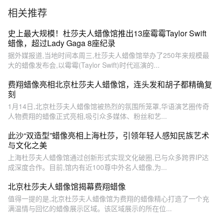
相关推荐
史上最大规模！杜莎夫人蜡像馆推出13座霉霉Taylor Swift
蜡像，超过Lady Gaga 8座纪录
据外媒报道,当地时间本周三,杜莎夫人蜡像馆举办了250年来规模最
大的蜡像发布会,以霉霉(Taylor Swift)时代巡演的...
费翔蜡像亮相北京杜莎夫人蜡像馆，连头发和胡子都精确复
刻
1月14日,北京杜莎夫人蜡像馆被热烈的氛围所笼罩,华语演艺圈传奇
人物费翔的蜡像正式亮相,吸引众多媒体、粉丝和艺...
此沙“双造型”蜡像亮相上海杜莎，引领年轻人感知民族艺术
与文化之美
上海杜莎夫人蜡像馆通过创新形式实现文化破圈,已与众多跨界IP达
成深度合作。目前,馆内有近100尊中外名人蜡像,为...
北京杜莎夫人蜡像馆揭幕费翔蜡像
值得一提的是,北京杜莎夫人蜡像馆为费翔的蜡像精心打造了一个充
满温情与回忆的蜡像展示区域。该区域展示的所在位...