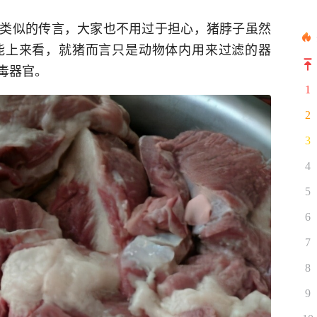
类似的传言，大家也不用过于担心，猪脖子虽然
能上来看，就猪而言只是动物体内用来过滤的器
毒器官。
1
2
3
4
5
6
7
8
9