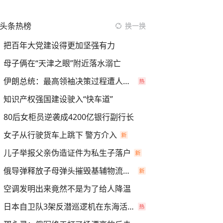
头条热榜
换一换
把百年大党建设得更加坚强有力
母子俩在“天津之眼”附近落水溺亡
伊朗总统：最高领袖决策过程遭人利用
知识产权强国建设驶入“快车道”
80后女柜员逆袭成4200亿银行副行长
女子从行驶货车上跳下 警方介入
儿子举报父亲伪造证件为私生子落户
俄导弹释放子母弹头摧毁基辅物流仓库
空调发明出来竟然不是为了给人降温
日本自卫队3架反潜巡逻机在东海活动