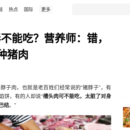
技
热点
国际
更多
毒不能吃？营养师：错，
种猪肉
脖子肉，也就是老百姓们经常说的“猪脖子”，有
馅饼，有的人却说“
槽头肉可不能吃，太脏了对身
。”
巴结