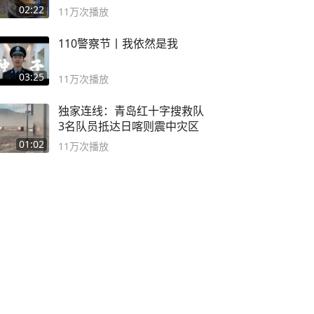
02:22
11万
次播放
110警察节丨我依然是我
03:25
11万
次播放
独家连线：青岛红十字搜救队
3名队员抵达日喀则震中灾区
01:02
11万
次播放