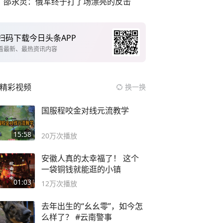
邵永灵：俄军终于打了场漂亮的反击
扫码下载今日头条APP
看最新、最热资讯内容
精彩视频
换一换
国服程咬金对线元流教学
15:58
20万
次播放
安徽人真的太幸福了！ 这个
一袋铜钱就能逛的小镇
01:03
12万
次播放
去年出生的“幺幺零”，如今怎
么样了？ #云南警事