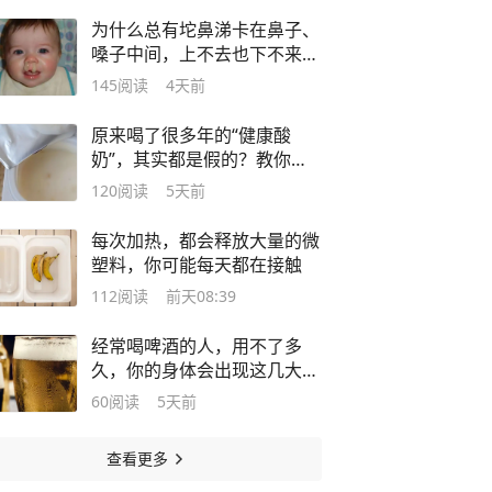
为什么总有坨鼻涕卡在鼻子、
嗓子中间，上不去也下不来？
原因在这
145
阅读
4天前
原来喝了很多年的“健康酸
奶”，其实都是假的？教你一
眼看穿
120
阅读
5天前
每次加热，都会释放大量的微
塑料，你可能每天都在接触
112
阅读
前天08:39
经常喝啤酒的人，用不了多
久，你的身体会出现这几大变
化
60
阅读
5天前
查看更多