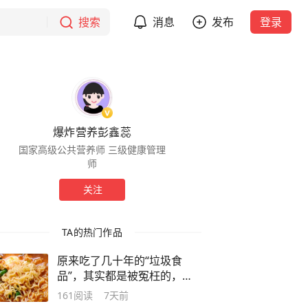
搜索
消息
发布
登录
爆炸营养彭鑫蕊
国家高级公共营养师 三级健康管理
师
关注
TA的热门作品
原来吃了几十年的“垃圾食
品”，其实都是被冤枉的，你
误解了吗？
161
阅读
7天前