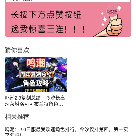
猜你喜欢
03:34
鸣潮2.3复刻总结，今汐长离
珂莱塔洛可可布兰特角色攻
略合集。
相关推荐
鸣潮：2.0日服最受欢迎角色排行，今汐仅排第四，第一实
至名归！