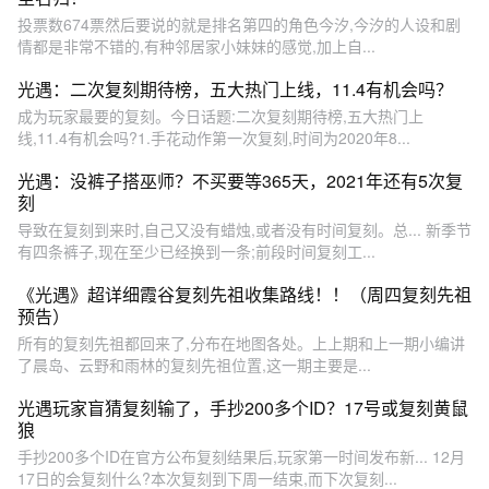
投票数674票然后要说的就是排名第四的角色今汐,今汐的人设和剧
情都是非常不错的,有种邻居家小妹妹的感觉,加上自...
光遇：二次复刻期待榜，五大热门上线，11.4有机会吗？
成为玩家最要的复刻。今日话题:二次复刻期待榜,五大热门上
线,11.4有机会吗?1.手花动作第一次复刻,时间为2020年8...
光遇：没裤子搭巫师？不买要等365天，2021年还有5次复
刻
导致在复刻到来时,自己又没有蜡烛,或者没有时间复刻。总... 新季节
有四条裤子,现在至少已经换到一条;前段时间复刻工...
《光遇》超详细霞谷复刻先祖收集路线！！（周四复刻先祖
预告）
所有的复刻先祖都回来了,分布在地图各处。上上期和上一期小编讲
了晨岛、云野和雨林的复刻先祖位置,这一期主要是...
光遇玩家盲猜复刻输了，手抄200多个ID？17号或复刻黄鼠
狼
手抄200多个ID在官方公布复刻结果后,玩家第一时间发布新... 12月
17日的会复刻什么?本次复刻到下周一结束,而下次复刻...