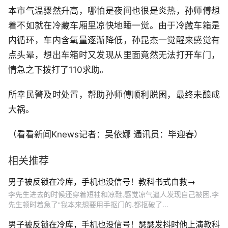
本市气温骤然升高，哪怕是夜间也很是炎热，孙师傅想
着不如就在冷藏车厢里凉快地睡一觉。由于冷藏车箱是
内循环，车内含氧量逐渐降低，孙昆杰一觉醒来感觉有
点头晕，想出车箱时又发现从里面竟然无法打开车门，
情急之下拨打了110求助。
所幸民警及时处置，帮助孙师傅顺利脱困，最终未酿成
大祸。
（看看新闻Knews记者：吴依娜 通讯员：毕迎春）
相关推荐
男子被反锁在冷库，手机也没信号！教科书式自救→
李先生进去的时候还穿着短袖和凉鞋,感觉凉气逼人发现自己被困,李
先生顿时着急了“我本来想要用手抠门的,都抠破了...
男子被反锁在冷库，手机也没信号！瑟瑟发抖时他上演教科