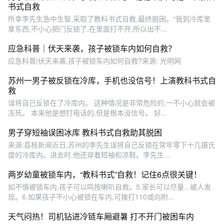
书式自救
所幸李先生急中生智,采取了教科书式自救,最终脱困。“我到冷库里
拿东西,不小心把门反锁了,在里面打不开,所以出不...
应急科普｜伏天来袭，孩子被锁车内如何自救？
应急科普|伏天来袭,孩子被锁车内如何自救?来源: 光明网
苏州一男子被反锁在冷库，手机也没信号！上演教科书式自
救
误将自己反锁在了冷库内。 这种情况是非常危险的,一不小心就会被
冻死。 本来他是想打电话的,但是根本没信号。 好...
男子穿短袖误困冰库 教科书式自救助其脱困
来源:荔枝新闻近日,苏州的李先生误将自己反锁在常年零下十几摄氏
度的冷库内。进去时,他还穿着短袖和凉鞋。李先生...
两岁幼童被锁车内，“教科书式”自救！记住6点很关键！
如不慎被锁车内,孩子可以鸣按喇叭自救。5.家长可以尽量...被人发
现。6.如果孩子不小心被锁在车内,可拨打110或向附...
天气闷热！司机钻进冷链车厢避暑 打不开门被困车内