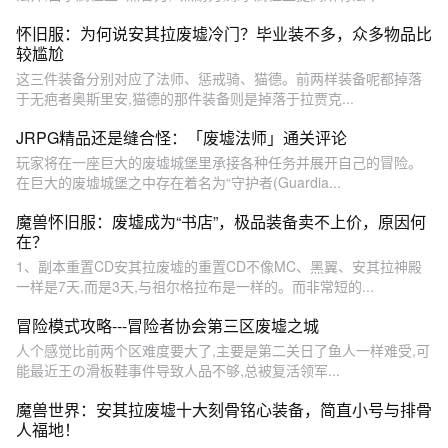
怀旧服：为何说安其拉废墟冷门？毕业装不多，众多物品比
较尴尬
这三件装备分别对应了法师、惩戒骑、猫德。前两样装备呢都掉落
于无疤者奥斯里安,猫德的那件装备则是掉落于拉贾克...
JRPG精品还是缝合怪：「废墟法师」通关评论
玩家将在一座巨大的废墟城堡里承接各种任务并展开自己的冒险。
在巨大的废墟城堡之中存在着名为“守护者(Guardia...
魔兽怀旧服：废墟成为“书店”，极品装备卖不上价，原因何
在？
1、副本重置CD安其拉废墟的重置CD不像MC、黑翼、安其拉神殿
一样是7天,而是3天,与祖尔格拉布是一样的。而非常短的...
冒险模式攻略---冒险者协会第三区废墟之城
人个感觉比前两个区难度要大了,主要是第二关日了鱼人一样难受,可
能最近王の滑板鞋事件导致人品不够,总被复活领军...
魔兽世界：安其拉废墟十大刻骨铭心装备，简直小号与排骨
人福地！