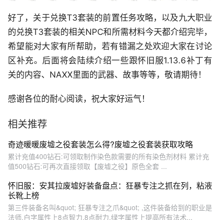
好了，关于兑换T3套装的前置任务攻略，以及九大职业
的兑换T3套装的相关NPC和所需材料今天都介绍完毕，
希望能对大家有所帮助，若有错漏之处欢迎大家在讨论
区补充。后面将会陆续介绍一些跟怀旧服1.13.6补丁有
关的内容、NAXX里面的武器、故事等等，敬请期待！
感谢各位的耐心阅读，祝大家好运气！
相关推荐
奇迹暖暖废墟之役套装怎么得?废墟之役套装获取攻略
累计充值400钻石:可领取制作染色款需要的所有染色剂材料 累计充
值500钻石:可再次直接领取【废墟之役】原色全套 ...
怀旧服：安其拉废墟好装备盘点：狂暴专注之抓在列，粘液
长靴上榜
第三件装备名叫&quot; 狂暴专注之爪&quot; ,这件装备给到的职业是
法师,白字属性上8点智力,8点耐力,绿字属性上提高所有法术...