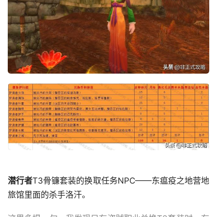
潜行者
T3骨镰套装的换取任务NPC——东瘟疫之地营地
旅馆里面的杀手洛汗。