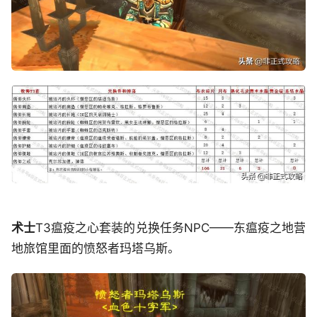
术士
T3瘟疫之心套装的兑换任务NPC——东瘟疫之地营
地旅馆里面的愤怒者玛塔乌斯。