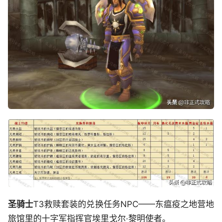
圣骑士
T3救赎套装的兑换任务NPC——东瘟疫之地营地
旅馆里的十字军指挥官埃里戈尔·黎明使者。