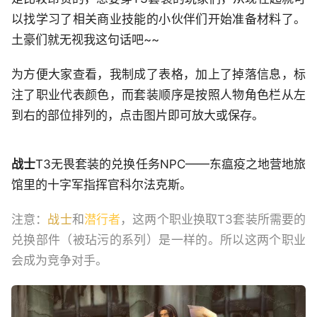
以找学习了相关商业技能的小伙伴们开始准备材料了。
土豪们就无视我这句话吧~~
为方便大家查看，我制成了表格，加上了掉落信息，标
注了职业代表颜色，而套装顺序是按照人物角色栏从左
到右的部位排列的，点击图片即可放大或保存。
战士
T3无畏套装的兑换任务NPC——东瘟疫之地营地旅
馆里的十字军指挥官科尔法克斯。
注意：
战士
和
潜行者
，这两个职业换取T3套装所需要的
兑换部件（被玷污的系列）是一样的。所以这两个职业
会成为竞争对手。