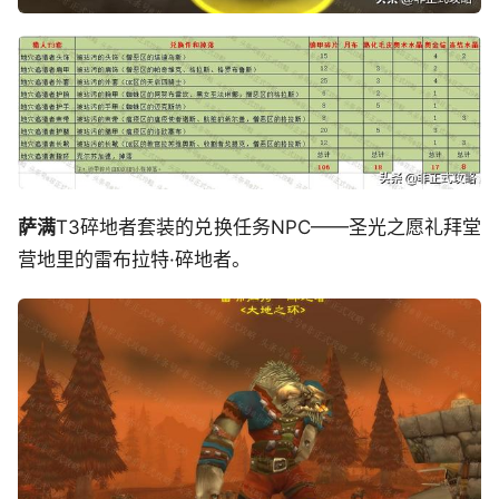
萨满
T3碎地者套装的兑换任务NPC——圣光之愿礼拜堂
营地里的雷布拉特·碎地者。