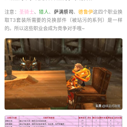
注意：
圣骑士
、
猎人
、
萨满祭司
、
德鲁伊
这四个职业换
取T3套装所需要的兑换部件（被玷污的系列）是一样
的。所以这些职业会成为竞争对手哦~