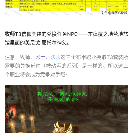
牧师
T3信仰套装的兑换任务NPC——东瘟疫之地营地旅
馆里面的英尼戈·蒙托尔神父。
注意：牧师、
术士
、
法师
这三个布甲职业换取T3套装所
需要的兑换部件（被玷污的系列）是一样的。所以这三
个职业将会成为竞争对手哦~