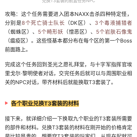
兑换T3套装的前置任务NPC
攻略：这个任务需要进入团本NAXX击杀四种特定怪，
分别是
8个死亡骑士队长
（DK区）、
3个毒液捕猎者
（蜘蛛区）、
5个畸形妖
（憎恶区）、
5个岩肤石像鬼
（瘟疫区）。这些怪基本都分布在每个区的第一个Boss
前面路上。
完成这个任务回到圣光之愿礼拜堂，与十字军指挥官埃
里戈尔·黎明使者对话，交完任务后就可以与周围职业相
关的NPC对话，带齐材料后就能换取T3套装了。
各个职业兑换T3套装的材料
接下来，就详细介绍一下换取九个职业的T3套装所需要
的部件和材料。兑换T3套装的材料在刚开始的价格肯定
是比较昂贵的，想要穿T3套装的玩家们，从现在起就可