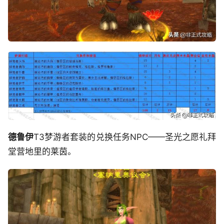
德鲁伊
T3梦游者套装的兑换任务NPC——圣光之愿礼拜
堂营地里的莱茵。