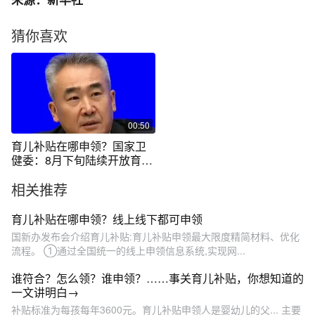
猜你喜欢
00:50
育儿补贴在哪申领？国家卫
健委：8月下旬陆续开放育儿
补贴申领，微信、支付宝均
相关推荐
开通申领入口。（视频来
源：央视新闻频道）
育儿补贴在哪申领？线上线下都可申领
国新办发布会介绍育儿补贴:育儿补贴申领最大限度精简材料、优化
流程。 ①通过全国统一的线上申领信息系统,实现网...
谁符合？怎么领？谁申领？……事关育儿补贴，你想知道的
一文讲明白→
补贴标准为每孩每年3600元。育儿补贴申领人是婴幼儿的父... 主要