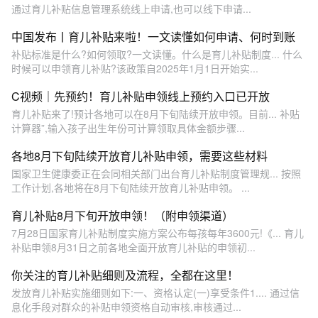
通过育儿补贴信息管理系统线上申请,也可以线下申请...
中国发布丨育儿补贴来啦！一文读懂如何申请、何时到账
补贴标准是什么?如何领取?一文读懂。什么是育儿补贴制度... 什么
时候可以申领育儿补贴?该政策自2025年1月1日开始实...
C视频｜先预约！育儿补贴申领线上预约入口已开放
育儿补贴来了!预计各地可以在8月下旬陆续开放申领。目前... 补贴
计算器”,输入孩子出生年份可计算领取具体金额步骤...
各地8月下旬陆续开放育儿补贴申领，需要这些材料
国家卫生健康委正在会同相关部门出台育儿补贴制度管理规... 按照
工作计划,各地将在8月下旬陆续开放育儿补贴申领。 ...
育儿补贴8月下旬开放申领！（附申领渠道）
7月28日国家育儿补贴制度实施方案公布每孩每年3600元!《... 育儿
补贴申领8月31日之前各地全面开放育儿补贴的申领初...
你关注的育儿补贴细则及流程，全都在这里！
发放育儿补贴实施细则如下:一、资格认定(一)享受条件1.... 通过信
息化手段对群众的补贴申领资格自动审核,审核通过...