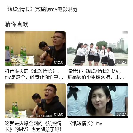
《纸短情长》完整版mv电影混剪
猜你喜欢
01:50
04:26
抖音很火的《纸短情长》，
喵音乐-《纸短情长》MV，一
mv是这个，经费让你们拿去
群高颜值小姐姐演唱，正能
吃饭了吗
量满满
01:50
03:27
这就是火爆全网的《纸短情
〈纸短情长〉mv
长》的MV？也太随意了吧！