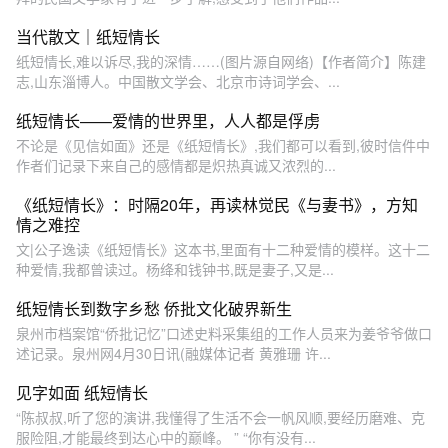
当代散文｜纸短情长
纸短情长,难以诉尽,我的深情……(图片源自网络)【作者简介】陈建
志,山东淄博人。中国散文学会、北京市诗词学会、...
纸短情长——爱情的世界里，人人都是俘虏
不论是《见信如面》还是《纸短情长》,我们都可以看到,彼时信件中
作者们记录下来自己的感情都是炽热真诚又浓烈的...
《纸短情长》：时隔20年，再读林觉民《与妻书》，方知
情之难控
文|公子逸读《纸短情长》这本书,里面有十二种爱情的模样。这十二
种爱情,我都曾读过。杨绛和钱钟书,既是妻子,又是...
纸短情长到数字乡愁 侨批文化破界新生
泉州市档案馆“侨批记忆”口述史料采集组的工作人员来为姜爷爷做口
述记录。泉州网4月30日讯(融媒体记者 黄雅珊 许...
见字如面 纸短情长
“陈叔叔,听了您的演讲,我懂得了生活不会一帆风顺,要经历磨难、克
服险阻,才能最终到达心中的巅峰。 ” “你有没有...