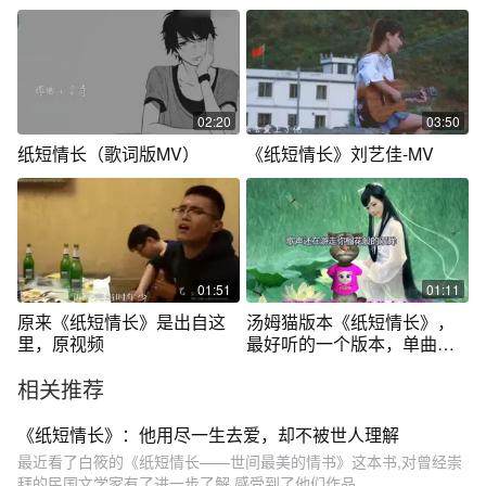
02:20
03:50
纸短情长（歌词版MV）
《纸短情长》刘艺佳-MV
01:51
01:11
原来《纸短情长》是出自这
汤姆猫版本《纸短情长》，
里，原视频
最好听的一个版本，单曲循
环一整晚！
相关推荐
《纸短情长》：他用尽一生去爱，却不被世人理解
最近看了白筱的《纸短情长——世间最美的情书》这本书,对曾经崇
拜的民国文学家有了进一步了解,感受到了他们作品...