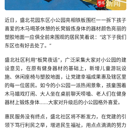
近日，盛北花园东区小公园亮相铁板围栏一一拆下孩子
喜爱的木马喝茶休憩的长凳锻炼身体的器材颜色亮丽的
塑胶地面一应俱全前来围观的居民笑着说：“这下子我们
东区也有好去处了。”
盛北社区利用“板凳夜话”，广泛采集大家对小公园的建
设意见，在原有健身器材的基础上，新增儿童游玩设
施、休闲座椅与塑胶地面，让党建幸福成果惠及辖区里
的每一位居民。如今的小公园一派热闹景象，孩童围着
木马嬉戏打闹、大人坐在桌前聊天唠嗑、老人们在健身
器材上锻炼身体......大家对升级后的小公园格外喜爱。
惠民服务没有终点，盛北社区将不断发力，在党建的引
领下笃行利民之举，增进民生福祉，用点点滴滴的努力