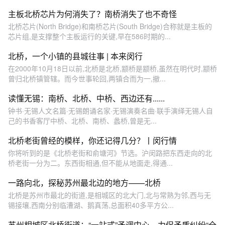
主板北桥芯片为何消失了？南桥消失了也不奇怪
北桥芯片(North Bridge)和南桥芯片(South Bridge)合称就是主板的
芯片组,是支撑整个主板运行的关键,早在586时期的...
北桥，一个小镇的县城往事 | 本来闵行
在2000年10月18日以前,北桥是北桥,颛桥是颛桥,虽然在明代时,颛桥
曾归北桥镇管辖。而今世事轮回,两镇合而为一,撤...
读懂无锡：南桥、北桥、中桥、西边还有......
钟书·无锡人文名篇·无锡朗诵名家·无锡演奏名曲·联手演绎无锡人自
己的书香客厅中桥、北桥、南桥、蠡桥,曾是无...
北桥老街曾经的模样，你还记得几分？丨闵行情
你将听到的是《北桥老街和俞塘河》节选。沪闵路把东西走向的北
桥老街一分为二。东西街相通,但不能从地面走,得通...
一路向北，探秘苏州最北边的地方——北桥
北桥是苏州市最北的街道,是相城区的北大门,北与常熟为邻,西与无
锡接壤,西南分别临漕湖、鹅真荡,总面积40多平方公...
苏州相城区北桥街道：“一站式”矛调中心，力促矛盾纠纷“全