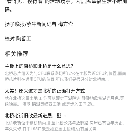
“看得见、摸得着”的活动场景，为居民幸福生活不断加
码。
扬子晚报/紫牛新闻记者 梅方滢
校对 陶善工
相关推荐
主板上的南桥和北桥是什么意思？
北桥芯片组因为与CPU联系密切所以它在主板靠近CPU的位置,而南
桥芯片则在远离CPU的位置,所以我们是很好分辨北桥南...
太美！原来这才是北桥的正确打开方式
就在北桥这篇土地 ↓ 你可以踱步于湖畔边,静静地欣赏湖光月色,等
候晚霞。 漕湖 鹅湖灵峰西庄浜 或是步入田间,透...
北桥老街旧改最新进展，戳→
北桥老街位于颛桥镇内,北至北松公路与放鹤路,房屋已有百年历史,
年久失修,其中195户缺乏独立厨卫设施,仍有居民需...