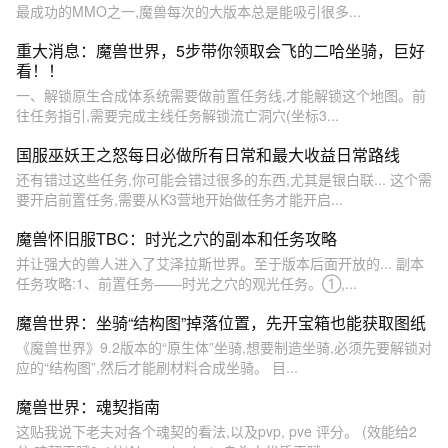
最成功的MMO之一,魔兽每次的大版本总是能吸引很多...
重大消息：魔兽世界，5步带你领取会飞的二哈坐骑，巨好
看！！
一、解锁原生合成体系统需要做前置任务线,才能解锁这个地图。前
往任务指引,需要完成主线任务解锁流亡洞穴(坐标3...
国服巫妖王之怒每日必做所有日常和最大收益日常路线
还有错过这些任务,你可能会错过很多的东西,尤其是银白联... 这个需
要开启前置任务,需要从K3营地开始做任务才能开启...
魔兽怀旧服TBC：时光之穴的副本和任务攻略
并让强大的兽人进入了艾泽拉斯世界。至于版本后面开放的... 副本
任务攻略:1、前置任务——时光之穴的观光任务。①,...
魔兽世界：坐骑“结构图”掉落位置，先开宝箱也能获取图纸
《魔兽世界》9.2版本的“原生体”坐骑,想要制造坐骑,必须先要解锁对
应的“结构图”,然后才能刷材料合成坐骑。 目...
魔兽世界：魂契指南
这贴我说下老夫对各个魂契的看法,以及pvp, pve 评分。 (效能给2