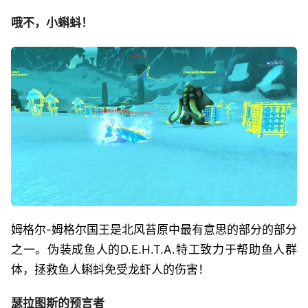
哦不，小蝌蚪！
姆格尔-姆格尔国王是北风苔原中最有意思的部分的部分
之一。伪装成鱼人的D.E.H.T.A.特工致力于帮助鱼人群
体，拯救鱼人蝌蚪免受龙虾人的伤害！
瑟拉图斯的预言者