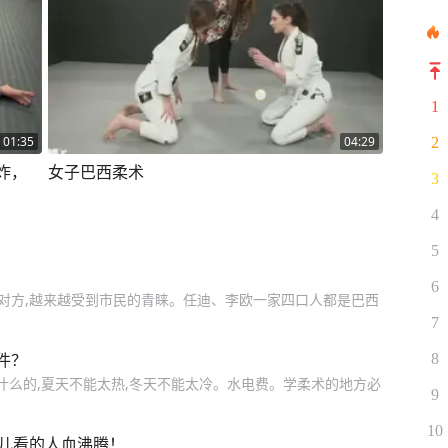
1
01:35
04:29
2
炸，
女子巴西柔术
3
4
5
6
衡对方,越来越受到市民的青睐。任迪、李欧一家四口人都是巴西
7
件？
8
什么的,夏天不能太热,冬天不能太冷。水电费。学柔术的地方必
9
10
男儿看的人血沸腾！