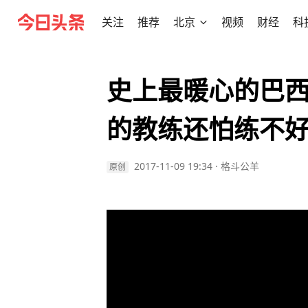
关注
推荐
北京
视频
财经
科
史上最暖心的巴西
的教练还怕练不
2017-11-09 19:34
·
格斗公羊
原创