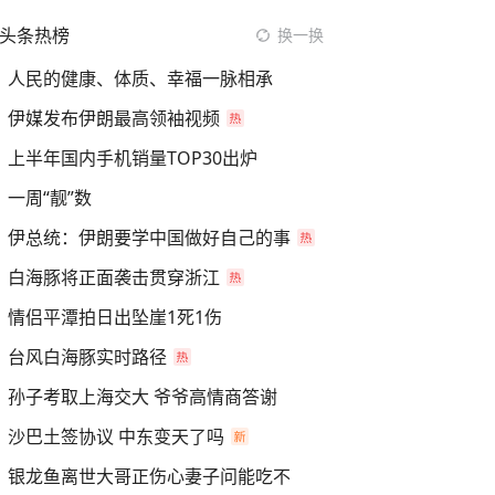
头条热榜
换一换
人民的健康、体质、幸福一脉相承
伊媒发布伊朗最高领袖视频
上半年国内手机销量TOP30出炉
一周“靓”数
伊总统：伊朗要学中国做好自己的事
白海豚将正面袭击贯穿浙江
情侣平潭拍日出坠崖1死1伤
台风白海豚实时路径
孙子考取上海交大 爷爷高情商答谢
沙巴土签协议 中东变天了吗
银龙鱼离世大哥正伤心妻子问能吃不