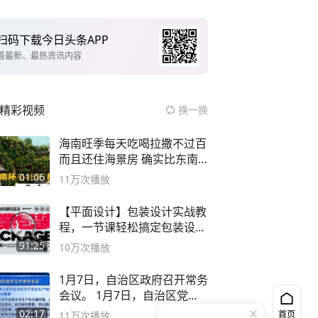
扫码下载今日头条APP
看最新、最热资讯内容
精彩视频
换一换
海南旺季每天吃喝拉撒不过百
而且还住海景房 确实比东南
亚合适
01:06
11万
次播放
【平面设计】包装设计实战教
程，一节课轻松搞定包装设计
流程！
91:25
10万
次播放
1月7日，自治区政府召开常务
会议。 1月7日，自治区党委
副书记
02:17
首页
11万
次播放