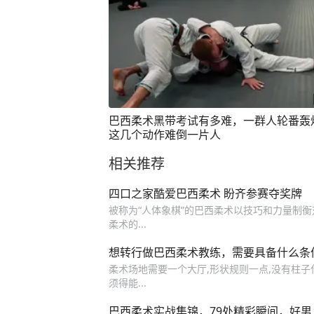
巴西柔术黑带考试有多难，一群人轮番轰
这几个动作难倒一片人
相关推荐
四口之家酷爱巴西柔术 盼齐参赛夺奖牌
被称为“人体象棋”的巴西柔术以技巧和力量制
柔术的...
想转行做巴西柔术教练，需要具备什么条
柔术场地需要一个大厅,形状规则一点,没有柱子
须得能...
巴西柔术实战集锦，79处精彩瞬间，好