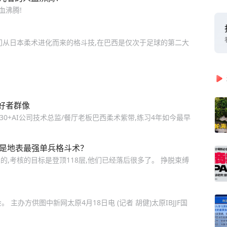
血沸腾!
门从日本柔术进化而来的格斗技,在巴西是仅次于足球的第二大
好者群像
30+AI公司技术总监/餐厅老板巴西柔术紫带,练习4年如今最早
才是地表最强单兵格斗术？
,考核的目标是登顶118层,他们已经落后很多了。 挣脱束缚
主办方供图中新网太原4月18日电 (记者 胡健)太原IBJJF国