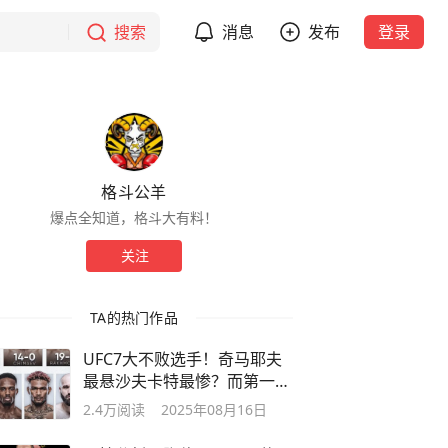
搜索
消息
发布
登录
格斗公羊
爆点全知道，格斗大有料！
关注
TA的热门作品
UFC7大不败选手！奇马耶夫
最悬沙夫卡特最惨？而第一根
本不用解释
2.4万
阅读
2025年08月16日