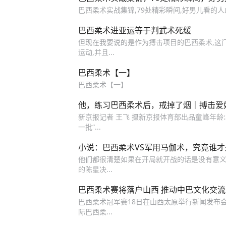
巴西柔术实战集锦,79处精彩瞬间,好男儿看的人
巴西柔术进亚运等于判武术死缓
但现在我要说的是作为搏击项目的巴西柔术,这
运动,并且...
巴西柔术【一】
巴西柔术【一】
他，练习巴西柔术后，戒掉了烟｜搏击爱
新京报记者 王飞 摄新京报体育部出品童峰年龄:
一批“...
小说：巴西柔术VS军用马伽术，究竟谁
他们都很清楚如果在开局就开战的话是没有意义的
的陈星决...
巴西柔术赛将落户山西 推动中巴文化交流
巴西柔术冠军赛18日在山西太原举行新闻发布会。 
际巴西柔...