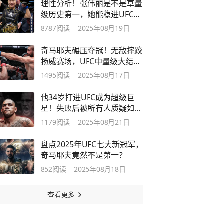
理性分析！张伟丽是不是草量
级历史第一，她能稳进UFC名
人堂吗？
8787
阅读
2025年08月19日
奇马耶夫碾压夺冠！无敌摔跤
扬威赛场，UFC中量级大结
局！
1495
阅读
2025年08月17日
他34岁打进UFC成为超级巨
星！失败后被所有人质疑如今
王者回归！
1179
阅读
2025年08月21日
盘点2025年UFC七大新冠军，
奇马耶夫竟然不是第一？
852
阅读
2025年08月18日
查看更多