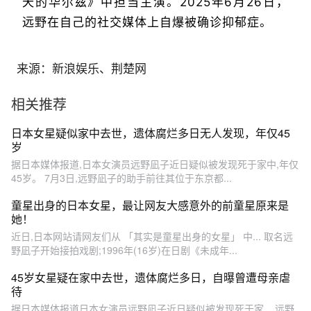
天的华尔兹》中担当主演。2025年6月26日，
远野在自己的社交媒体上自爆被确诊抑郁症。
来源：新浪娱乐、荆楚网
相关推荐
日本女星疑似家中去世，遗体腐烂多日无人发现，年仅45
岁
据日本媒体报道,日本女演员远野凪子近日疑似被发现死于家中,年仅
45岁。 7月3日,远野凪子的助手前往其位于东京都...
童星出身的日本女星，最让网友大感意外的前童星原来是
她！
近日,日本网站请网友们从 「其实是童星出身的女星」 中... 取名远
野凪子开始接拍戏剧;1996年(16岁)在日剧《未成年...
45岁女星疑在家中去世，遗体腐烂多日，自曝曾遭母亲虐
待
据日本媒体报道日本女演员远野凪子近日疑似被发现死于家... 远野