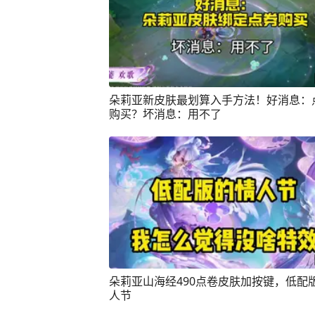
朵莉亚新皮肤最划算入手方法！好消息：
购买？坏消息：用不了
朵莉亚山海经490点卷皮肤加按键，低配
人节