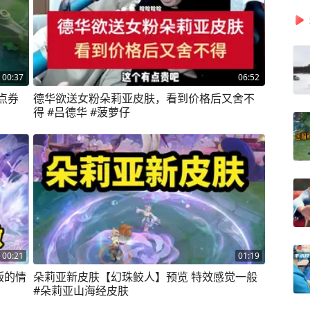
00:37
06:52
点券
德华欲送女粉朵莉亚皮肤，看到价格后又舍不
得 #吕德华 #菠萝仔
00:21
01:19
版的情
朵莉亚新皮肤【幻珠鲛人】预览 特效感觉一般
#朵莉亚山海经皮肤