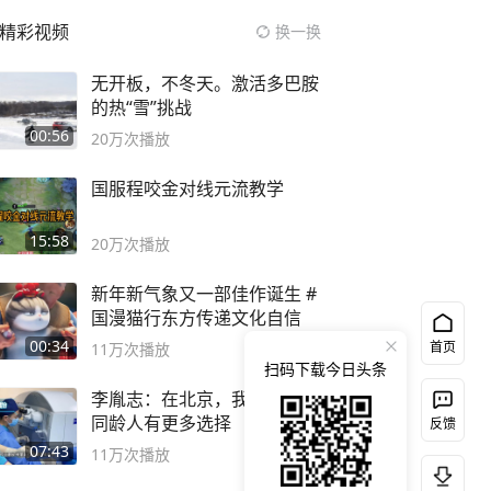
精彩视频
换一换
无开板，不冬天。激活多巴胺
的热“雪”挑战
00:56
20万
次播放
国服程咬金对线元流教学
15:58
20万
次播放
新年新气象又一部佳作诞生 #
国漫猫行东方传递文化自信
00:34
首页
11万
次播放
扫码下载今日头条
李胤志：在北京，我比台湾的
同龄人有更多选择
反馈
07:43
11万
次播放