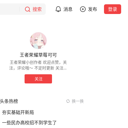
搜索
消息
发布
登录
王者荣耀草莓可可
王者荣耀小创作者 欢迎点赞，关
注，评论哦～ 不定时更新 关注可
可，早日王者
关注
头条热榜
换一换
夯实基础开新局
一些民办高校招不到学生了