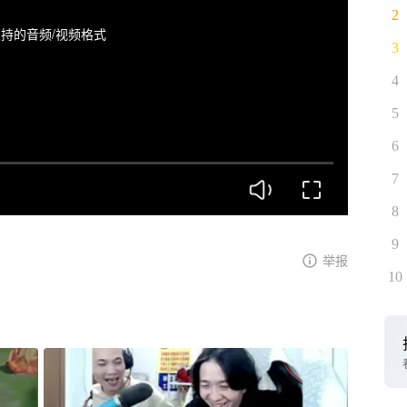
2
持的音频/视频格式
3
4
5
6
7
8
9
举报
10