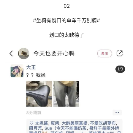
02
#坐椅有裂口的单车千万别骑#
划口的太缺德了