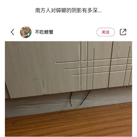
南方人对蟑螂的阴影有多深…