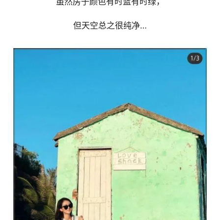
虽然房子颜色有时蓝有时绿，
但天空总之很纯净…