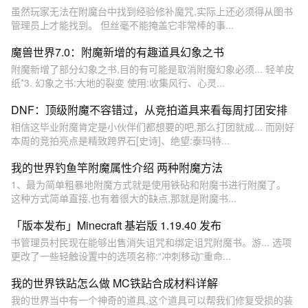
虽然玩家无法在附魔台中找到经验修补魔咒,实际上还必须得从图书
管理员上才能找到。 但丝毫不能掩盖它非常棒的事...
魔兽世界7.0：附魔新增的有趣道具幻象之书
附魔新增了部分幻象之书,目的有可能是取消附魔幻象必须... 轻羊皮
纸*3. 幻象之书:大地的裂变 使用:收集风行、心灵...
DNF：顶级附魔不容错过，从竞拍道具来看每周打团安排
相信这毕业附魔肯定是小伙伴们都想要的吧,那么打团就成... 而刚好
本周的竞拍亮点是精致跨界石[史诗]、绝望:泰玛特...
我的世界钓鱼竿附魔属性介绍 两种附魔方法
1、最为简单粗暴地附魔方式就是使用铁砧和附魔书进行附魔了。
这种方式简单直接,也有着很大的缺点,那就是附魔书...
「版本发布」Minecraft 基岩版 1.19.40 发布
书管理员村民现在能够出售消失诅咒和绑定诅咒附魔书。游... 选项
更改了一些轻触设置中的选项名称:“冲刺移动”重命...
我的世界铁跕怎么做 MC铁跕合成材料详解
我的世界当中有一个神奇的道具,这个道具可以帮我们修复受损的装