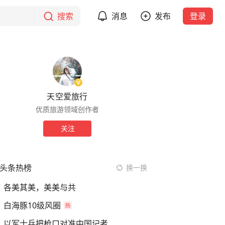
搜索
消息
发布
登录
天空爱旅行
优质旅游领域创作者
关注
头条热榜
换一换
各美其美，美美与共
白海豚10级风圈
以军士兵把枪口对准中国记者