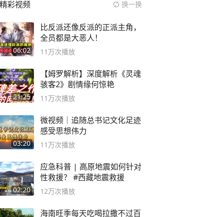
精彩视频
换一换
比反派还像反派的正派主角，
全员都是大恶人！
06:02
11万
次播放
【姆罗解析】深度解析《灵魂
骇客2》剧情缘何惊艳
21:25
11万
次播放
微视频｜追随总书记文化足迹
感受思想伟力
03:20
11万
次播放
应急科普 | 高原地震如何针对
性救援？ #西藏地震救援
02:20
12万
次播放
海南旺季每天吃喝拉撒不过百