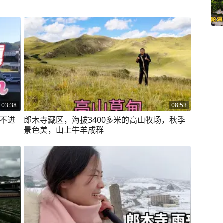
03:38
08:53
客不进
郎木寺藏区，海拔3400多米的高山牧场，秋季
景色美，山上牛羊成群