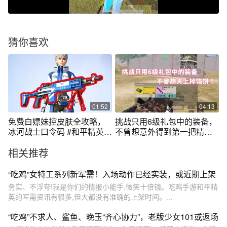
猜你喜欢
01:52
04:13
免费白嫖妹控皮肤全攻略，
挑战只用6级礼包中的装备，
冰河战士口令码 #和平精英赏
不曾想意外得到第一把精制
金派对
妹控！
相关推荐
“吃鸡”女特工系列新军需！入场动作已经实装，或近期上架
务实、不浮夸!我是你们的情报小能手,微笑十倍镜。吃鸡手游和平精
英的军需资讯有很多,但大都没有准确的上架时间。...
“吃鸡”不求人、鲨鱼、晚玉“齐心协力”，老版少女101或返场