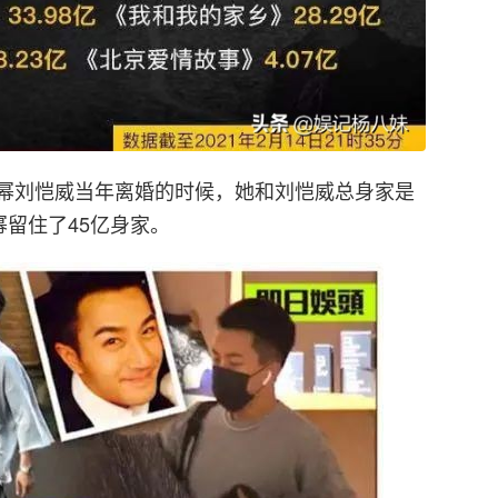
幂刘恺威当年离婚的时候，她和刘恺威总身家是
幂留住了45亿身家。