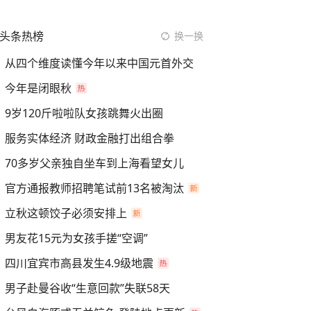
头条热榜
换一换
从四个维度读懂今年以来中国元首外交
今年是闭眼秋
9岁120斤啦啦队女孩跳舞火出圈
服务实体经济 财政金融打出组合拳
70多岁父亲独自坐车到上海看望女儿
官方通报教师招聘笔试前13名被淘汰
立秋这顿饺子必须安排上
男友花15元为女孩手搓“空调”
四川宜宾市高县发生4.9级地震
男子赴曼谷收“生意回款”失联58天