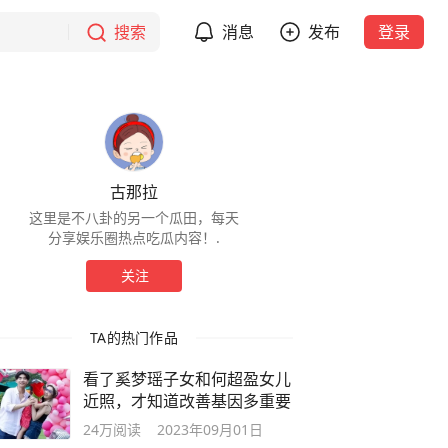
搜索
消息
发布
登录
古那拉
这里是不八卦的另一个瓜田，每天
分享娱乐圈热点吃瓜内容！.
关注
TA的热门作品
看了奚梦瑶子女和何超盈女儿
近照，才知道改善基因多重要
24万
阅读
2023年09月01日