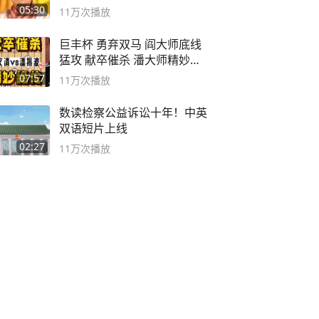
死
05:30
11万
次播放
巨丰杯 勇弃双马 阎大师底线
猛攻 献卒催杀 潘大师精妙入
局
07:57
11万
次播放
数读检察公益诉讼十年！中英
双语短片上线
02:27
11万
次播放