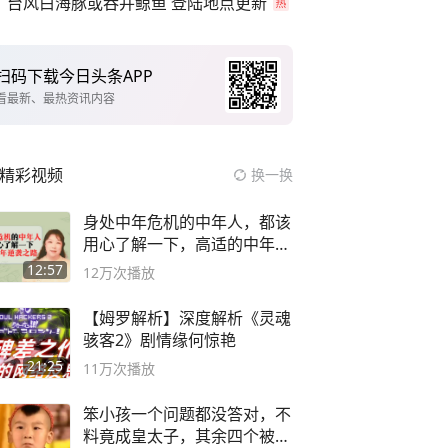
台风白海豚或吞并鲸鱼 登陆地点更新
扫码下载今日头条APP
看最新、最热资讯内容
精彩视频
换一换
身处中年危机的中年人，都该
用心了解一下，高适的中年逆
袭之路
12:57
12万
次播放
【姆罗解析】深度解析《灵魂
骇客2》剧情缘何惊艳
21:25
11万
次播放
笨小孩一个问题都没答对，不
料竟成皇太子，其余四个被处