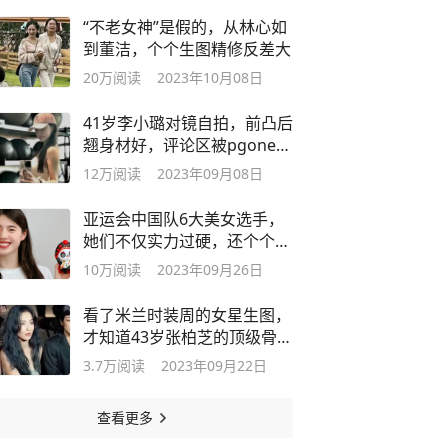
“不老女神”是假的，从林心如
到董洁，个个生图精修反差大
20万
阅读
2023年10月08日
41岁李小璐对镜自拍，前凸后
翘身材好，评论区被pgone刷
屏
12万
阅读
2023年09月08日
亚运会中国队6大美女选手，
她们不仅实力过硬，还个个美
得出众！
10万
阅读
2023年09月26日
看了米兰时装周的女星生图，
才知道43岁张柏芝的顶级骨相
有多绝
3.7万
阅读
2023年09月22日
查看更多