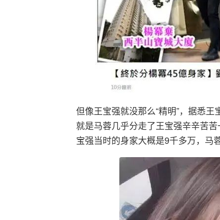
但像王宝强就没那么“精明”，据悉
就是马蓉几乎分走了王宝强辛辛苦苦
宝强当时的身家大概是9千多万，马