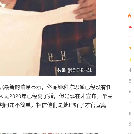
1
2
3
4
5
据最新的消息显示，佟丽娅和陈思诚已经没有任
6
是2020年已经离了婚，但是现在才宣布，毕竟
7
割问题不简单，相信他们是处理好了才官宣离
8
9