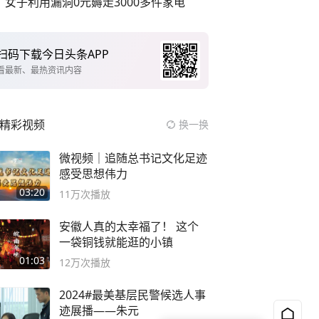
女子利用漏洞0元薅走3000多件家电
扫码下载今日头条APP
看最新、最热资讯内容
精彩视频
换一换
微视频｜追随总书记文化足迹
感受思想伟力
03:20
11万
次播放
安徽人真的太幸福了！ 这个
一袋铜钱就能逛的小镇
01:03
12万
次播放
2024#最美基层民警候选人事
迹展播——朱元