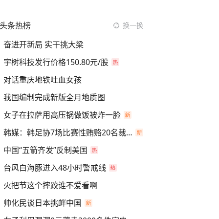
头条热榜
换一换
奋进开新局 实干挑大梁
宇树科技发行价格150.80元/股
对话重庆地铁吐血女孩
我国编制完成新版全月地质图
女子在拉萨用高压锅做饭被炸一脸
韩媒：韩足协7场比赛性贿赂20名裁判
中国“五箭齐发”反制美国
台风白海豚进入48小时警戒线
火把节这个摔跤谁不爱看啊
帅化民谈日本挑衅中国