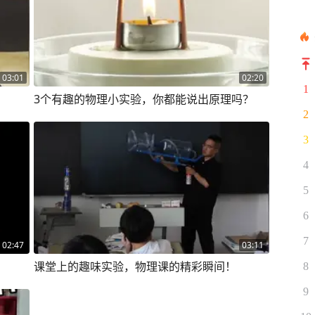
03:01
02:20
1
3个有趣的物理小实验，你都能说出原理吗？
2
3
4
5
6
7
02:47
03:11
课堂上的趣味实验，物理课的精彩瞬间！
8
9