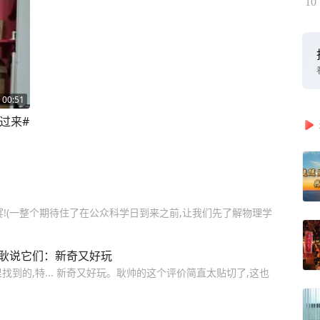
10
00:51
过来#
!(一整个期待住了在公众科学日到来之前,让我们先了解物理学
工耿说它们：新奇又好玩
到的,特... 新奇又好玩。耿帅的这个评价简直太贴切了,这也