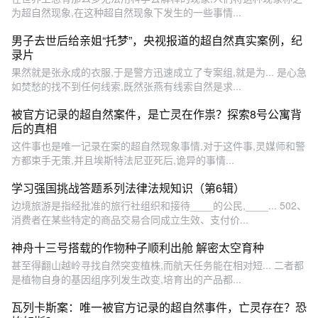
为超自然现象,在这种超自然现象下发生的一些事情...
男子去世后给亲姐“托梦”，央视报道的超自然真实案例，纪
录片
果然就是张永成的衣服,于是警方迅速成立了专案组,就是为... 是心急
如焚愁的找不到任何线索,既然张燕有线索自然是求...
被官方记录的超自然案件，是亡灵在作祟？探索8号公寓背
后的真相
这件事也是唯一记录在案的超自然现象事情,对于这件事,灵媒师和警
方都束手无策,并且埃斯特法尼亚死后,诡异的事情...
学习强国挑战答题系列法律法规知识（第6辑）
边境旅游是指经批准的旅行社组织和接待____的公民,____... 502、
消费者在某些特定的商品交易合同成立生效、支付价...
神舟十三号搭载的作物种子顺利出舱 解密太空育种
甚至得翻山越岭寻找自然突变植株,而航天任务能在相对短... 二者都
是植物自身的基因组序列发生改变,培育出的产品都...
瓦列卡斯案：唯一被官方记录的超自然事件，亡灵存在？恐