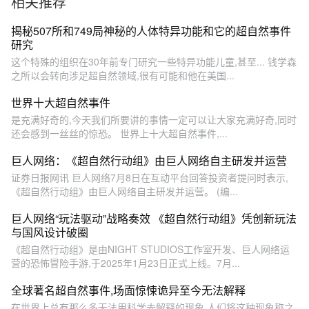
相关推荐
揭秘507所和749局神秘的人体特异功能和它的超自然事件
研究
这个特殊的组织在30年前专门研究一些特异功能儿童,甚至... 钱学森
之所以会转向涉足超自然领域,很有可能和他在美国...
世界十大超自然事件
是充满好奇的,今天我们所要讲的事情一定可以让大家充满好奇,同时
还会感到一丝丝的惊恐。 世界上十大超自然事件,...
巨人网络：《超自然行动组》由巨人网络自主研发并运营
证券日报网讯 巨人网络7月8日在互动平台回答投资者提问时表示,
《超自然行动组》由巨人网络自主研发并运营。 (编...
巨人网络“玩法驱动”战略奏效 《超自然行动组》凭创新玩法
与国风设计破圈
《超自然行动组》是由NIGHT STUDIOS工作室开发、巨人网络运
营的恐怖冒险手游,于‌2025年1月23日正式上线‌。7月...
全球著名超自然事件,场面惊悚诡异至今无法解释
在世界上总有那么多无法用科学去解释的现象,人们将这种现象称之