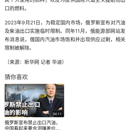
民个人使用的燃料，以及为提供国际人道主义援助而出
口的燃料。
2023年9月21日，为稳定国内市场，俄罗斯宣布对汽油
及柴油出口实施临时限制。同年11月，俄能源部网站发
布消息说，俄国内汽油市场饱和并出现供应过剩，相关
限制被解除。
（来源：新华网 记者 华迪）
猜你喜欢
04:11
俄罗斯宣布禁止出口汽油，
中国看起来要含泪赚差价