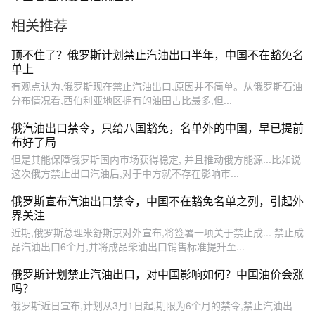
了，机不可失
相关推荐
顶不住了？俄罗斯计划禁止汽油出口半年，中国不在豁免名
单上
有观点认为,俄罗斯现在禁止汽油出口,原因并不简单。从俄罗斯石油
分布情况看,西伯利亚地区拥有的油田占比最多,但...
俄汽油出口禁令，只给八国豁免，名单外的中国，早已提前
布好了局
但是其能保障俄罗斯国内市场获得稳定, 并且推动俄方能源...比如说
这次俄方禁止出口汽油后,对于中方就不存在影响市...
俄罗斯宣布汽油出口禁令，中国不在豁免名单之列，引起外
界关注
近期,俄罗斯总理米舒斯京对外宣布,将签署一项关于禁止成... 禁止成
品汽油出口6个月,并将成品柴油出口销售标准提升至...
俄罗斯计划禁止汽油出口，对中国影响如何？中国油价会涨
吗？
俄罗斯近日宣布,计划从3月1日起,期限为6个月的禁令,禁止汽油出