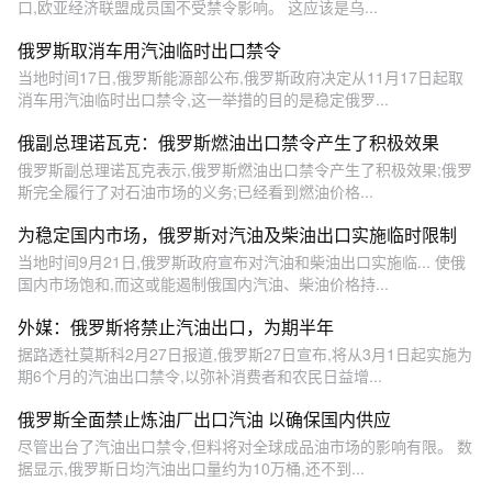
口,欧亚经济联盟成员国不受禁令影响。 这应该是乌...
俄罗斯取消车用汽油临时出口禁令
当地时间17日,俄罗斯能源部公布,俄罗斯政府决定从11月17日起取
消车用汽油临时出口禁令,这一举措的目的是稳定俄罗...
俄副总理诺瓦克：俄罗斯燃油出口禁令产生了积极效果
俄罗斯副总理诺瓦克表示,俄罗斯燃油出口禁令产生了积极效果;俄罗
斯完全履行了对石油市场的义务;已经看到燃油价格...
为稳定国内市场，俄罗斯对汽油及柴油出口实施临时限制
当地时间9月21日,俄罗斯政府宣布对汽油和柴油出口实施临... 使俄
国内市场饱和,而这或能遏制俄国内汽油、柴油价格持...
外媒：俄罗斯将禁止汽油出口，为期半年
据路透社莫斯科2月27日报道,俄罗斯27日宣布,将从3月1日起实施为
期6个月的汽油出口禁令,以弥补消费者和农民日益增...
俄罗斯全面禁止炼油厂出口汽油 以确保国内供应
尽管出台了汽油出口禁令,但料将对全球成品油市场的影响有限。 数
据显示,俄罗斯日均汽油出口量约为10万桶,还不到...