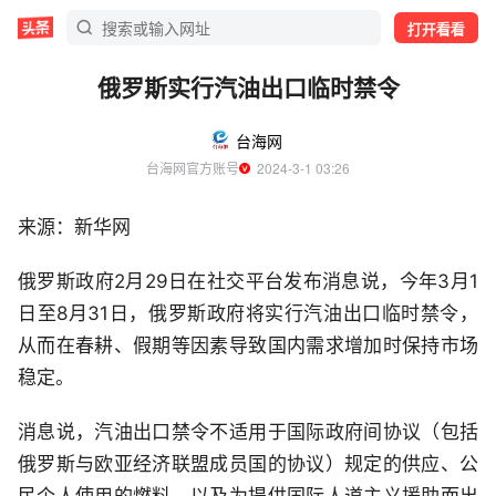
打开看看
俄罗斯实行汽油出口临时禁令
台海网
台海网官方账号
  2024-3-1 03:26
来源：新华网
俄罗斯政府2月29日在社交平台发布消息说，今年3月1
日至8月31日，俄罗斯政府将实行汽油出口临时禁令，
从而在春耕、假期等因素导致国内需求增加时保持市场
稳定。
消息说，汽油出口禁令不适用于国际政府间协议（包括
俄罗斯与欧亚经济联盟成员国的协议）规定的供应、公