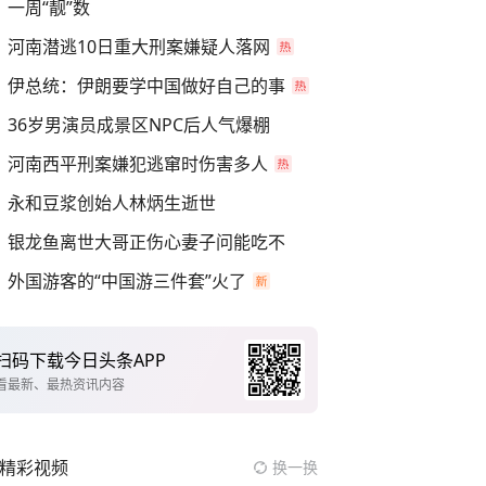
一周“靓”数
河南潜逃10日重大刑案嫌疑人落网
伊总统：伊朗要学中国做好自己的事
36岁男演员成景区NPC后人气爆棚
河南西平刑案嫌犯逃窜时伤害多人
永和豆浆创始人林炳生逝世
银龙鱼离世大哥正伤心妻子问能吃不
外国游客的“中国游三件套”火了
扫码下载今日头条APP
看最新、最热资讯内容
精彩视频
换一换