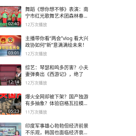
舞蹈《想你想不够》表演：南
宁市红光歌舞艺术团森林春红
舞蹈队。
02:40
12万
次播放
主播带你看“两会”vlog 看大兴
政协如何“新”意满满绘未来！
03:01
12万
次播放
综艺：琴瑟和鸣多厉害？小夫
妻弹奏出《西游记》，绝了
12:14
12万
次播放
爆火全网却被下架？国产独游
有多抽象？体验窃格瓦拉模拟
器！
05:23
11万
次播放
印度军事雄心勃勃但经济前景
不乐观，韩国也面临经济衰退