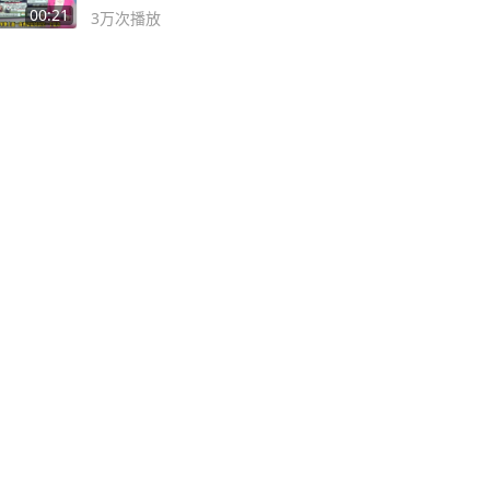
风险
00:21
3万
次播放