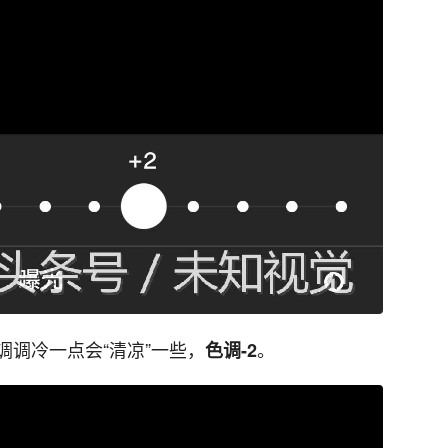
调冷一点会“清凉”一些，
。
色调-2