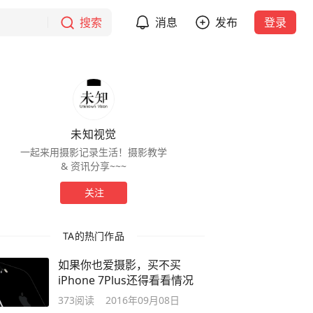
搜索
消息
发布
登录
未知视觉
一起来用摄影记录生活！摄影教学
& 资讯分享~~~
关注
TA的热门作品
如果你也爱摄影，买不买
iPhone 7Plus还得看看情况
373
阅读
2016年09月08日