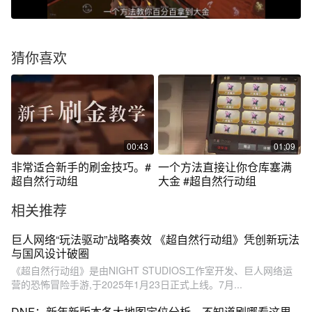
猜你喜欢
00:43
01:09
非常适合新手的刷金技巧。#
一个方法直接让你仓库塞满
超自然行动组
大金 #超自然行动组
相关推荐
巨人网络“玩法驱动”战略奏效 《超自然行动组》凭创新玩法
与国风设计破圈
《超自然行动组》是由NIGHT STUDIOS工作室开发、巨人网络运
营的恐怖冒险手游,于‌2025年1月23日正式上线‌。7月...
DNF：新年新版本各大地图定位分析，不知道刷哪看这里