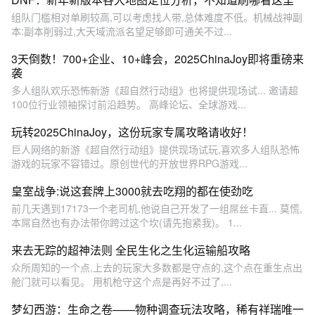
组队门槛相对单刷较高,可以考虑找人带,总体难度不低。机械战神副
本:副本削弱过,大天域流派名望足够即可通关不过...
3天倒数！700+企业、10+峰会，2025ChinaJoy即将重磅来
袭
多人组队欢乐恐怖新游《超自然行动组》也将提供现场试... 邀请超
100位行业领袖探讨前沿趋势。 高峰论坛、全球游戏...
玩转2025ChinaJoy，这份玩家专属攻略请收好！
巨人网络的新游《超自然行动组》提供现场试玩,喜欢多人组队恐怖
游戏的玩家不容错过。原创世代的开放世界RPG游戏...
皇室战争:说这套牌上3000就去吃翔的都在使劲吃
前几天遇到17173一个老司机,他说自己开发了一组屌丝卡直... 莫慌,
本屌自然也有办法带你跨过这个坎(请先抱紧我)。 1...
来去无踪的超神法则 全民生化之生化运输船攻略
众所周知的一个点,上去的玩家大多数都是守点的,这个点在重生点出
舱门就可以看见。 用机枪守这个点是再好不过了,...
梦幻西游：生命之卷——物种调查玩法攻略，稀有祥瑞唯一