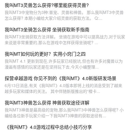
我叫MT3灵兽怎么获得?哪里能获得灵兽?
我叫MT3中宠物分为3种:普宠、灵兽和神兽。 那么我叫MT3中灵兽
怎么获得? 本期小编给大家介绍灵兽的获取方法。 Q:...
我叫MT3坐骑怎么获得 坐骑获取新手指南
我叫MT3坐骑获取方法详解。 坐骑在游戏中可以提高战力,对于玩家
来说是非常重要的,那么在游戏中怎样获得坐骑呢? ...
我叫MT如何玩的更好？实用小窍门之四
我叫MT 4.1 更新到现在,许多玩家已经脱坑,但也有许多对魔兽以为
漫画有感情的玩家还是在坚持玩下去,今天小编整理...
探营卓越游戏 你见不到的《我叫MT》4.0新版研发场景
6月13日消息,有关《我叫MT》4.0版本即将上线的消息受到了越来
越多玩家和媒体的关注。 其中伴随新版推出的“橙卡...
我叫MT3神兽怎么获得 神兽获取途径详解
我叫MT3神兽是最高级的宠物,那么我叫MT3中神兽怎么获得呢? 小
编给各位新手玩家介绍一下我叫MT3神兽的获取途径有...
《我叫MT》4.0游戏过程中总结小技巧分享