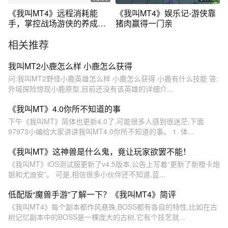
《我叫MT4》远程消耗能
《我叫MT4》娱乐记-游侠靠
手，掌控战场游侠的养成技
猪肉赢得一门亲
巧
相关推荐
我叫MT2小鹿怎么样 小鹿怎么获得
问:我叫MT2野怪小鹿英雄怎么样 小鹿怎么获得 小鹿有什么技能 答:
外域探险惊现小鹿原型,目前还没有该英雄的详细介...
《我叫MT》4.0你所不知道的事
下午《我叫MT》简体也更新4.0了,可能很多人感到很迷茫,下面
97973小编给大家讲讲我叫MT4.0你所不知道的事。 1. 体...
《我叫MT》这神兽是什么鬼，竟让玩家欲罢不能！
《我叫MT》iOS测试服更新了v4.5版本,公告上写着“更新了新橙卡炮
姐和尤迪安”。 可是,相信很多小伙伴还不知道,蓝...
低配版“魔兽手游”了解一下？《我叫MT4》简评
《我叫MT4》每个副本都作风悬殊,BOSS都有各自的特性,比如在古
树记忆副本中的BOSS是一棵庞大的古树,它有个技艺就...