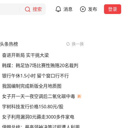
搜索
消息
发布
登录
头条热榜
换一换
奋进开新局 实干挑大梁
韩媒：韩足协7场比赛性贿赂20名裁判
银行午休1.5小时 留个窗口行不行
我国编制完成新版全月地质图
女子开一天一夜空调后二氧化碳中毒
宇树科技发行价格150.80元/股
女子利用漏洞0元薅走3000多件家电
伊朗总统：最高领袖决策过程遭人利用