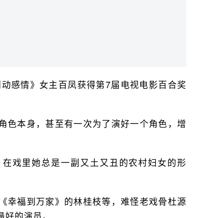
别动感情》女主百凤获得第7届电视电影百合奖
角色本身，甚至有一次为了演好一个角色，增
，在戏里她总是一副又土又丑的农村妇女的形
《幸福到万家》的林桂枝等，难怪老戏骨杜源
最好的演员。