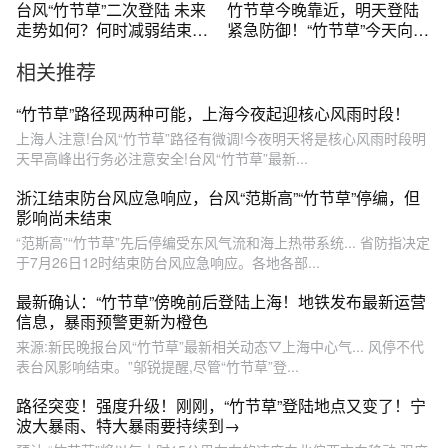
台风“竹节草”二次登陆 未来
竹节草今晚靠近，明天登陆
走势如何？何时减弱结束？
紧急防御！“竹节草”今天向浙
气象分析
江沿海靠近，明天登陆！#台
相关推荐
风竹节草即将登陆浙江#浙江
将进入强降水核心时段#浙江
将迎暴雨大暴雨#天气有话说
“竹节草”路径现两种可能，上海今夜起迎核心风雨时段！
#本地新闻
上海人注意!台风“竹节草”路径有微调!今夜明天将是核心风雨时段明
天早高峰出行务必注意安全!台风“竹节草”最新...
浙江结束防台风应急响应，台风“范斯高”“竹节草”停编，但
影响尚未结束
“范斯高”“竹节草”先后停编受东风气流和海上热带系统... 省防指决定
于7月26日12时结束防台风应急响应。各地各部...
最新确认：“竹节草”傍晚前后登陆上海！地铁发布最新运营
信息，暴雨预警更新为橙色
来源:新民晚报台风“竹节草”最新相关动态▽上海中心气... 风停不代
表台风影响结束。”邬锐提醒,尽管“竹节草”登...
路径突变！强度升级！刚刚，“竹节草”登陆地点又变了！宁
波大暴雨、特大暴雨要持续到→