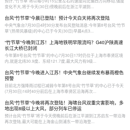
预计,“竹节草”将以每小时15公里左右的速度向北偏西方向移动,强度
变化不大,将于今天(30日)傍晚前后在浙江平湖到...
台风“竹节草”今晨已登陆！预计今天白天将再次登陆
中央气象台7月30日4时30分发布台风登陆消息:今年第8号台风“竹节
草”(热带风暴级)的中心已于今天(30日)早晨4点3...
“竹节草”今晚到江苏！上海地铁明早限流吗？G40沪陕高速
长江大桥已封闭
今年第8号台风“竹节草”的中心7月30日17时仍位于上海市奉贤区境
内,就是北纬30.9度、东经121.7度,最大风力有9级...
台风“竹节草”今晚进入江苏！中央气象台继续发布暴雨橙色
预警
目前北方强降雨过程已减弱今年第8号台风“竹节草”的中心已于今天
(7月30日)16时40分前后在上海市奉贤区沿海再次...
台风“竹节草”今晚将再次登陆！海啸台风双重灾害影响，多
地出现8级以上大风，部分列车已停运
预计台风“竹节草”将于今天傍晚前后在浙江平湖到江苏启东一带沿海
再次登陆,最大可能在上海金山到浦东一带沿海登...