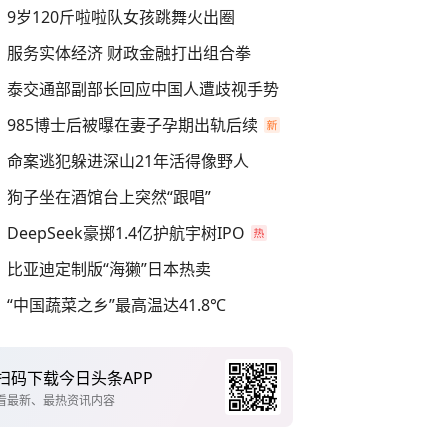
9岁120斤啦啦队女孩跳舞火出圈
服务实体经济 财政金融打出组合拳
泰交通部副部长回应中国人遭歧视手势
985博士后被曝在妻子孕期出轨后续
命案逃犯躲进深山21年活得像野人
狗子坐在酒馆台上突然“跟唱”
DeepSeek豪掷1.4亿护航宇树IPO
比亚迪定制版“海獭”日本热卖
“中国蔬菜之乡”最高温达41.8℃
扫码下载今日头条APP
看最新、最热资讯内容