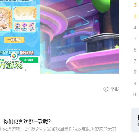
2
3
4
5
6
7
8
9
举报
10
！你们更喜欢哪一款呢？
个火爆游戏... 还能尽情享受游戏里最新精致皮肤所带来的无穷