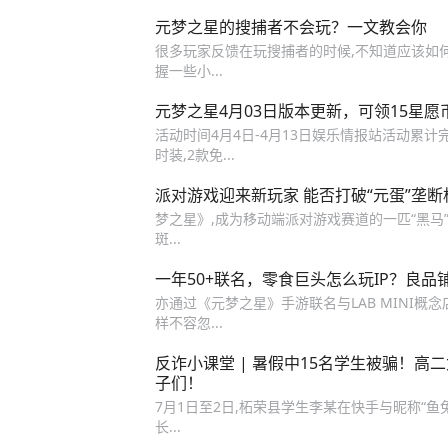
元梦之星的搜捕者不会玩？一文教会你
很多玩家反馈在玩搜捕者的时候,不知道应该如
握一些小...
元梦之星4月03日版本更新，可领15星愿
活动时间4月4日-4月13日娱乐情报站活动累
时装,2款免...
派对游戏迎来新玩家 能否打破“元蛋”垄断
梦之星》,成为移动端派对游戏赛道的一匹“黑马”。D
斑...
一年50+联名，零食巨头怎么玩IP？良品
亦通过《元梦之星》手游联名与LAB MINI概念
样不容忽...
反诈小课堂 | 暑假中15名学生被骗！高
子们！
7月1日至2日,柘荣县学生李某在快手与昵称“鱼
长...