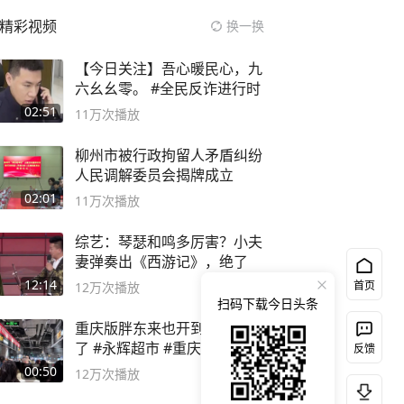
精彩视频
换一换
【今日关注】吾心暖民心，九
六幺幺零。 #全民反诈进行时
02:51
11万
次播放
柳州市被行政拘留人矛盾纠纷
人民调解委员会揭牌成立
02:01
11万
次播放
综艺：琴瑟和鸣多厉害？小夫
妻弹奏出《西游记》，绝了
12:14
首页
12万
次播放
扫码下载今日头条
重庆版胖东来也开到吾悦广场
了 #永辉超市 #重庆版胖永辉
反馈
00:50
12万
次播放