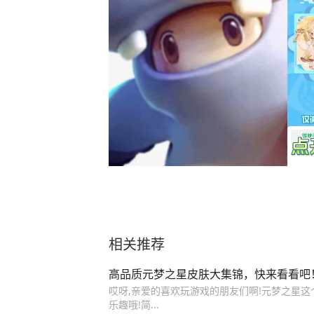
相关推荐
高品质元梦之星皮肤大集锦，快来看看吧
哎呀,亲爱的喜欢玩游戏的朋友们啊!元梦之星这
乐趣哦!简...