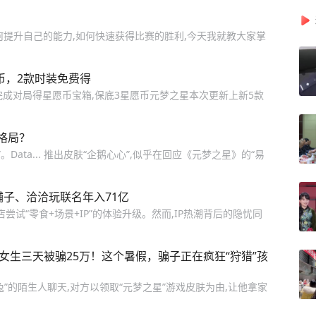
何提升自己的能力,如何快速获得比赛的胜利,今天我就教大家掌
币，2款时装免费得
计完成对局得星愿币宝箱,保底3星愿币元梦之星本次更新上新5款
格局？
ata... 推出皮肤“企鹅心心”,似乎在回应《元梦之星》的“易
铺子、洽洽玩联名年入71亿
店尝试“零食+场景+IP”的体验升级。然而,IP热潮背后的隐忧同
二女生三天被骗25万！这个暑假，骗子正在疯狂“狩猎”孩
兔”的陌生人聊天,对方以领取“元梦之星”游戏皮肤为由,让他拿家