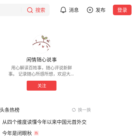
搜索
消息
发布
登录
闲情随心说事
用心解读百姓事，随心评说新鲜
事。 记录随心所感所想，欢迎大家
多多交流、
关注
头条热榜
换一换
从四个维度读懂今年以来中国元首外交
今年是闭眼秋