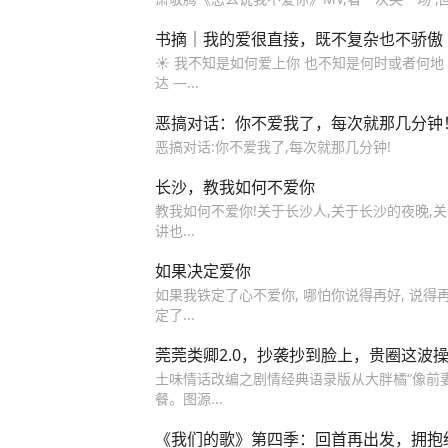
书摘｜我的爱很直接，既不复杂也不骄傲
☀️ 我不知是如何爱上你 也不知是何时或者何地
达 —...
恶搞对话：你不爱我了，每次就那几分钟
恶搞对话:你不爱我了,每次就那几分钟!
长沙，教我如何不爱你
教我如何不爱你!关于长沙人,关于长沙的夜晚,关
讲也...
如果决定爱你
如果我铁定了心不爱你, 哪怕你说得再好, 说得
定了...
莞莞类卿2.0，抄袭抄到脸上，贵圈这波
土味情话改编之剧情经典语录版从大胖橘“像前妻
餐。图源...
《我们的歌》第四季：回首再出发，拥抱