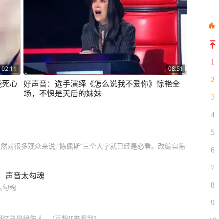
1
02:11
08:51
2
能死心
好声音：选手演绎《怎么说我不爱你》惊艳全
场，不愧是天后的妹妹
3
4
5
然对很多观众来说,“陈佩斯”三个大字就已经是必看。改编自陈
6
7
，声音太勾魂
8
太勾魂
9
忆总是很伤人。 [互粉][来看我]