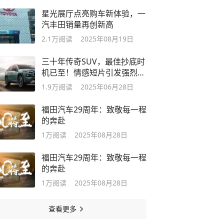
星光展厅点亮购车新体验，一
汽丰田销量再创新高
2.1万
阅读
2025年08月19日
三十年传奇SUV，最佳抄底时
机已至！情感短片引发强烈共
鸣！
1.9万
阅读
2025年06月28日
福田汽车29周年：致敬每一程
的奔赴
1万
阅读
2025年08月28日
福田汽车29周年：致敬每一程
的奔赴
1万
阅读
2025年08月28日
查看更多