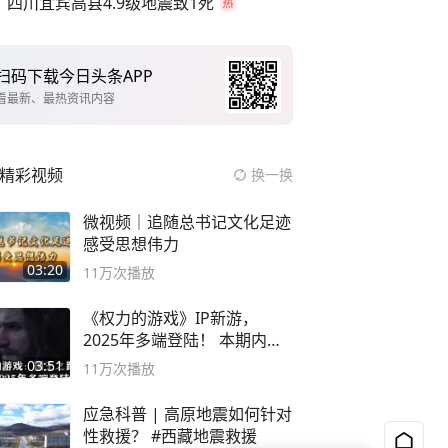
四川宜宾高县4.9级地震致1死
扫码下载今日头条APP
看最新、最热资讯内容
精彩视频
换一换
微视频｜追随总书记文化足迹
感受思想伟力
03:20
11万
次播放
《权力的游戏》IP新游，
2025年多端登陆！ 本期内容
概要
03:51
11万
次播放
应急科普 | 高原地震如何针对
性救援？ #西藏地震救援