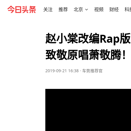
关注
推荐
北京
视频
财经
科
赵小棠改编Rap
致敬原唱萧敬腾
2019-09-21 16:38
·
车势推荐官