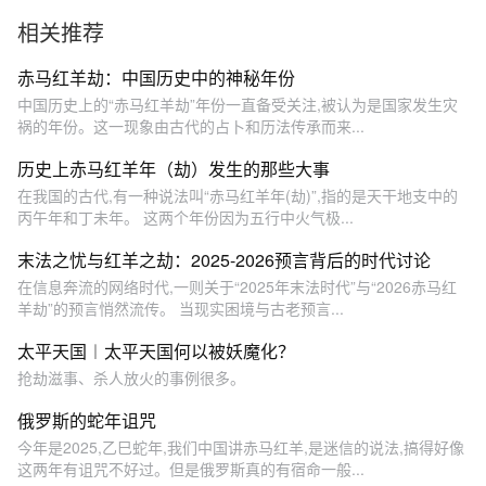
或迎巨变？
相关推荐
赤马红羊劫：中国历史中的神秘年份
中国历史上的“赤马红羊劫”年份一直备受关注,被认为是国家发生灾
祸的年份。这一现象由古代的占卜和历法传承而来...
历史上赤马红羊年（劫）发生的那些大事
在我国的古代,有一种说法叫“赤马红羊年(劫)”,指的是天干地支中的
丙午年和丁未年。 这两个年份因为五行中火气极...
末法之忧与红羊之劫：2025-2026预言背后的时代讨论
在信息奔流的网络时代,一则关于“2025年末法时代”与“2026赤马红
羊劫”的预言悄然流传。 当现实困境与古老预言...
太平天国︱太平天国何以被妖魔化？
抢劫滋事、杀人放火的事例很多。
俄罗斯的蛇年诅咒
今年是2025,乙巳蛇年,我们中国讲赤马红羊,是迷信的说法,搞得好像
这两年有诅咒不好过。但是俄罗斯真的有宿命一般...