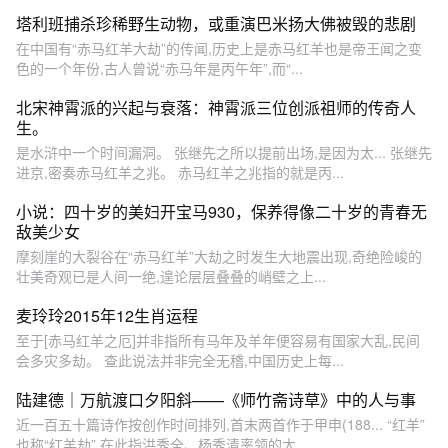
塔利班捕杀珍稀野生动物，或重演巴米扬大佛被毁的悲剧
在中国有“赤马红羊大劫”的传闻,历史上是赤马红羊也是帝王闻之变
色的一个年份,古人曾说“赤马年是丙午年”,而“...
北宋神霄派的兴起与衰落：神霄派三位创派祖师的传奇人
生。
是水浒中一个时间漏洞。 张继先之所以提前出场,是因为太... 张继先
进京,密奏赤马红羊之兆。 赤马红羊之兆指的就是丙...
小说：四十岁的美妇开宝马930，保养得像二十岁的青春无
敌美少女
摩刻崖的大裂谷在“赤马红羊”大劫之时发生大地震出现,奇绝险峻的
壮美奇观已是人间一绝,遑论层层叠叠的峭壁之上...
麦玲玲2015年12生肖运程
至于[赤马红羊之厄]并非指所有马年及羊年便容易有国家大乱,民间
会多灾多劫。 查此说法并非完全无稽,中国历史上每...
陆建德｜万航渡口夕阳斜——《师竹斋诗草》中的人与事
近一百五十篇诗作按创作时间排列,首末两首作于甲申(188... “红羊”
也称“红羊劫”,在此指洪秀全、杨秀清率领的太...