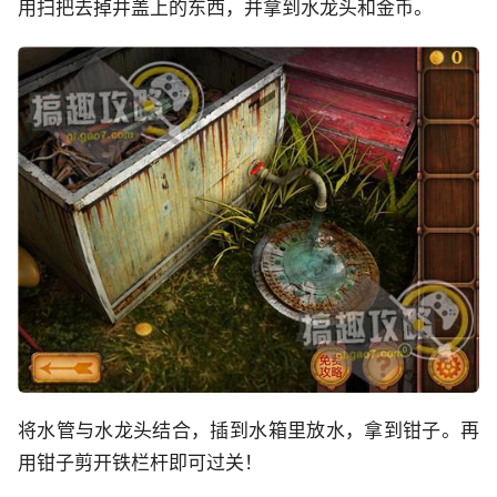
用扫把去掉井盖上的东西，并拿到水龙头和金币。
将水管与水龙头结合，插到水箱里放水，拿到钳子。再
用钳子剪开铁栏杆即可过关！