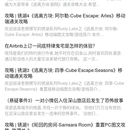
编为大家带来《逃离方块:剧院》通关攻略大全,希望...
攻略 | 锈湖4《逃离方块: 阿尔勒-Cube Escape: Arles》移动
端通关攻略
欢迎阅读老穆撰写的锈湖系列Rusty Lake之《逃离方块: 阿尔勒-
Cube Escape: Arles》移动端图文攻略!游戏简介:本作...
在Airbnb上订一间底特律鬼宅是怎样的体验？
晓玮是我们的特约旅行作者,她平时住在旧金山,闲时喜欢四处漫游,
通过和当地人的大量交谈来替代旅行攻略。 这一次...
攻略 | 锈湖3《逃离方块: 四季-Cube Escape:Seasons》移
动端通关攻略
欢迎阅读老穆撰写的锈湖系列Rusty Lake之《逃离方块: 四季-Cube
Escape:Seasons》重置版移动端图文攻略!游戏简介...
（悬疑事件3）一对小情侣入住深山旅店后发生了恐怖故事
渴望逃离城市的喧嚣,寻找一片宁静的绿洲。 但他们万万没有想到,
在这深山旅店里会发生一连串的恐怖事件。 当他们...
攻略 | 锈湖1《轮回的房间-Samsara Room》重置PC图文攻