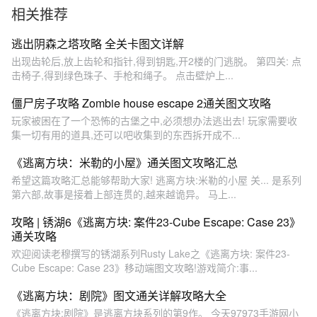
相关推荐
逃出阴森之塔攻略 全关卡图文详解
出现齿轮后,放上齿轮和指针,得到钥匙,开2楼的门逃脱。 第四关: 点
击椅子,得到绿色珠子、手枪和绳子。 点击壁炉上...
僵尸房子攻略 Zombie house escape 2通关图文攻略
玩家被困在了一个恐怖的古堡之中,必须想办法逃出去! 玩家需要收
集一切有用的道具,还可以吧收集到的东西拆开成不...
《逃离方块：米勒的小屋》通关图文攻略汇总
希望这篇攻略汇总能够帮助大家! 逃离方块:米勒的小屋 关... 是系列
第六部,故事是接着上部连贯的,越来越诡异。 马上...
攻略 | 锈湖6《逃离方块: 案件23-Cube Escape: Case 23》
通关攻略
欢迎阅读老穆撰写的锈湖系列Rusty Lake之《逃离方块: 案件23-
Cube Escape: Case 23》移动端图文攻略!游戏简介:事...
《逃离方块：剧院》图文通关详解攻略大全
《逃离方块:剧院》是逃离方块系列的第9作。 今天97973手游网小