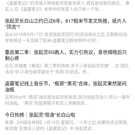
《盗墓笔记》的灵魂人物张起灵就是张家人,而且是张家的族长。 事
实上,在《盗墓笔记》本传中的张家人也只有一个张...
张起灵长白山之约已过6年，817稻米节发文热搜，纸片人
“顶流”？
自从2015年8月17日“欢迎张起灵回归”的活动举办之后,无数粉丝自
发地将这一天当做了稻米(盗墓笔记粉丝称呼)们的...
重启第二季：张起灵5G救人，实力引热议，身世揭晓后只
剩心疼
近日,伴随着《重启》第二季的热映,关于小哥张起灵的梗“... 在“团队
活动”中,小哥也经常是处于“失踪”的状态。但...
盗墓笔记线上音乐节，“瓶邪”“黑花”合体，张起灵果然是闷
油瓶
这两对cp中,“瓶邪”指的是张起灵和吴邪,因为张起灵话少,所以一直叫
闷油瓶。 “黑花”则是黑瞎子和花儿爷解雨臣...
今日热榜｜张起灵“现身”长白山啦
来源:【中国吉林网】1月12日,星期日。“十年之后,如果你还记得我,
来找我”在南派三叔的《盗墓笔记》中,张起灵走...