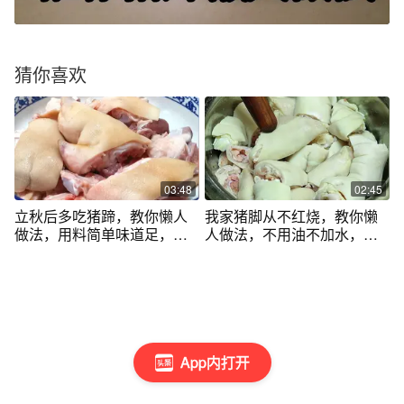
猜你喜欢
03:48
02:45
立秋后多吃猪蹄，教你懒人
我家猪脚从不红烧，教你懒
做法，用料简单味道足，一
人做法，不用油不加水，软
次5斤不够吃
嫩没腥味，香
App内打开