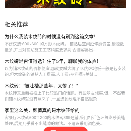
相关推荐
为什么我装木纹砖的时候没有刷到这篇文章！
不建议选:600×600 的方形木纹砖。 铺贴后空间延伸感偏差,缝隙数
量多,并且对铺贴施工工艺精度要求高,否则容易出...
木纹砖是否值得选？住了5年，聊聊我的体验！
以为铺木纹砖的价格便宜,那就要踩大坑了!因为木地板一般是包安装
的,但木纹砖的铺贴人工费高,人工费+材料费+美缝...
木纹砖：“被吐槽那些年，太惨了！”
木纹砖又重新被推上了比较热门的话题。有些朋友想买,但... 不然我
们铺木纹砖就没有意义了 ,一旦选到纹理不自然很杂...
家里这么美，颜值真的是木纹砖给的
客餐厅木纹砖600*1200的木纹砖369通铺,采用相近色环氧彩砂美缝
处理,后期几乎看不出缝隙的做法。不建议采用调色美...