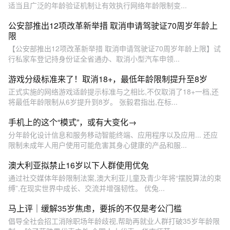
适当且广泛的年龄验证机制让有效执行网络年龄限制变...
公安部推出12项改革新举措 取消申请驾驶证70周岁年龄上
限
【公安部推出12项改革新举措 取消申请驾驶证70周岁年龄上限】试
行私家车登记持身份证全省通办、取消小型汽车申领...
游戏分级标准来了！取消18+，最低年龄限制提升至8岁
正式实施的网络游戏适龄提示标准与之相比,不仅取消了18+一档,还
将最低年龄限制从6岁提升到8岁。 张毅君指出,在标...
手机上的这个“模式”，或有大变化→
分年龄化设计信息和服务移动智能终端、应用程序以及应用... 还应
限制未成年人用户使用可能危害其身心健康的产品和服...
澳大利亚拟禁止16岁以下人群使用优兔
通过社交媒体年龄限制法案,澳大利亚儿童及青少年将“摆脱算法的束
缚”,在现实世界中成长、交流并增强韧性。 优兔...
马上评｜缓解35岁焦虑，要拆的不仅是考公门槛
倡导全社会招工消除职场年龄歧视,帮助再就业人群打破35岁年龄限