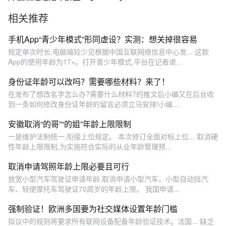
取消家庭生育数量限制
相关推荐
手机App“青少年模式”形同虚设？实测：想关掉很容易
规定单次时长,电脑端较少见根据中国互联网络信息中心发... 这款
App的使用年龄为17+。打开青少年模式,平台在记者退...
身份证年龄可以改吗？需要哪些材料？来了！
在发布了想改名字怎么办?需要什么材料?的推文后小编又在后台收
到一条如何修改身份证年龄的留言必须立马安排!小编...
安徽取消“的哥”“的姐”年龄上限限制
一是维护法制统一,衔接上位规定。 本次修订全面对标上位... 取消硬
性年龄上限限制,为实施符合实际的从业年龄管理预...
取消申请驾照年龄上限必要且可行
放宽小型汽车驾驶证申请年龄,取消申请小型汽车、小型自动挡汽
车、轻便摩托车驾驶证70周岁的年龄上限。 我国申请...
强制验证！欧洲多国要为社交媒体设置年龄门槛
拟议中的规则将要求所有联网设备配备年龄验证技术。法国... 缺乏