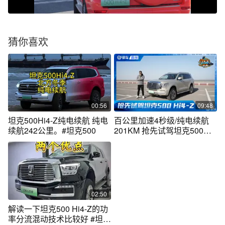
猜你喜欢
00:56
09:48
坦克500Hi4-Z纯电续航 纯电
百公里加速4秒级/纯电续航
续航242公里。#坦克500
201KM 抢先试驾坦克500
Hi4-Z
02:50
解读一下坦克500 Hi4-Z的功
率分流混动技术比较好 #坦克