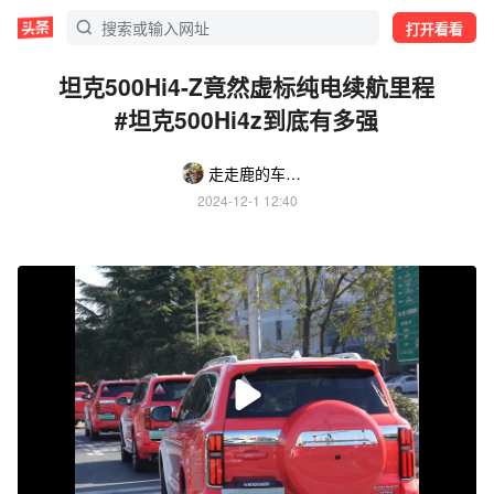
打开看看
坦克500Hi4-Z竟然虚标纯电续航里程
#坦克500Hi4z到底有多强
走走鹿的车生活（雪豹平台云南主理人）
2024-12-1 12:40