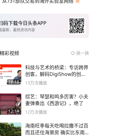
从731部队交易到海外实验室网络
扫码下载今日头条APP
看最新、最热资讯内容
精彩视频
换一换
科技与艺术的桥梁：专访跨界
创客，解码DigiShow的创新
之路
18:18
13万
次播放
综艺：琴瑟和鸣多厉害？小夫
妻弹奏出《西游记》，绝了
12:14
12万
次播放
海南旺季每天吃喝拉撒不过百
而且还住海景房 确实比东南