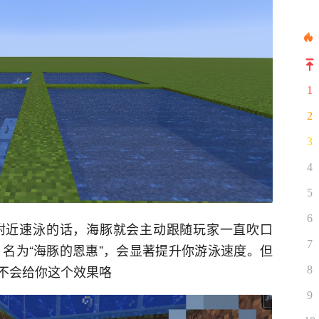
1
2
3
4
5
6
豚附近速泳的话，海豚就会主动跟随玩家一直吹口
7
果，名为“海豚的恩惠”，会显著提升你游泳速度。但
不会给你这个效果咯
8
9