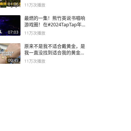
亚合适
01:06
11万
次播放
最燃的一集！熊竹英说书唱响
游戏圈！在#2024TapTap年
度游戏大赏
07:03
11万
次播放
原来不是我不适合戴黄金，是
我一直没找到适合我的黄金
😭
00:49
11万
次播放