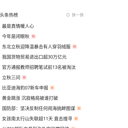
头条热榜
换一换
最是真情暖人心
今年是闭眼秋
东北立秋迎降温暴击有人穿羽绒服
我国货物贸易进出口超30万亿元
官方通报教师招聘笔试前13名被淘汰
立秋三问
比亚迪海豹07新车申报
黄金跳涨 沉寂格局被谁打破
国防部：坚决反制任何闹海挑衅图谋
女孩南太行山失联超11天 直击搜寻