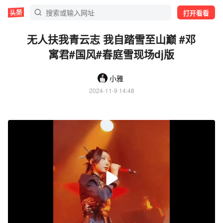
打开看看
无人扶我青云志 我自踏雪至山巅 #邓
寓君#国风#春庭雪现场dj版
小雅
2024-11-9 14:48