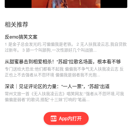
相关推荐
反emo搞笑文案
1 是金子总会发光的,可偏偏我是老铁。 2 无人扶我凌云志,我自贷款
过新年。 3 舔一个叫舔狗,一次性舔好几个叫战狼...
从甜蜜暴击到相爱相杀！“苏超”拉歌名场面，根本看不够
专门送给大恐龙:他们都看不起我 偏偏我不争气无人扶我凌云志 反
正也上不去强者从不怨环境 偏偏我是弱者我不光抱...
深读｜见证评论区的力量：“一人一票”，“苏超”出道
常州文旅一首《无人扶我凌云志》唱笑网友:“强者从不怨环境,可我
偏偏是弱者”的歌词,搭配“十三妹”打响的“笔画...
App内打开