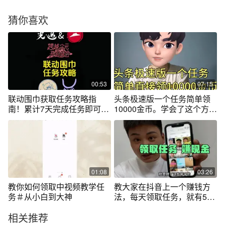
猜你喜欢
00:53
07:15
联动围巾获取任务攻略指
头条极速版一个任务简单领
南！累计7天完成任务即可免
10000金币。学会了这个方
费领取！
法，你也可以
01:08
03:26
教你如何领取中视频教学任
教大家在抖音上一个赚钱方
务＃从小白到大神
法，每天领取任务，就有50
至1000的奖励
相关推荐