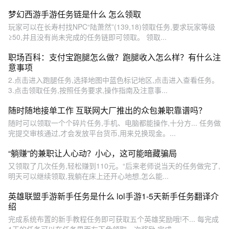
梦幻西游手游任务链是什么 怎么领取
玩家可以在长寿村找NPC“陆萧然”(139,18)领取任务,要求玩家等级
≥50,并且没有尚未完成的任务链即可领取。 领取...
职场百科：支付宝跑腿怎么做？跑腿收入怎么样？有什么注
意事项
2.点击进入跑腿任务,选择地图中蓝色标记地区,点击进入查看任务。
3.点击领取任务,按照任务要求,操作指南及注意事...
随时随地接单工作 互联网大厂推出的众包兼职靠谱吗？
随时可以领取一个个碎片任务,手机、电脑都能操作,十分方... 任务做
完提交审核通过,才会发放平台货币,用来兑换现金。...
“躺赚”的兼职让人心动？小心，这可能暗藏骗局
又领取了几次任务,轻松赚到110元。“后来老师说当天的任务做完了,
明天可以继续领取,我躺在床上还开心地想,怎么能...
英雄联盟手游新手任务是什么 lol手游1-5天新手任务翻译介
绍
完成系统布置的新手教程任务即可获取五个英雄奖励哦!不... 每完成