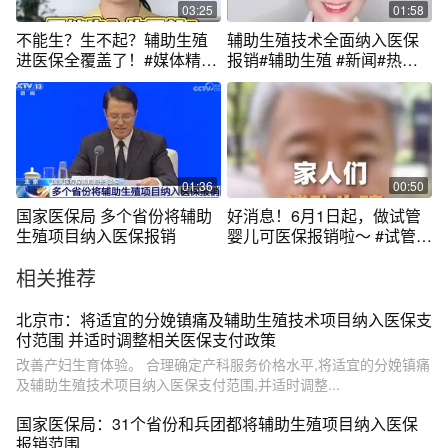
03:25
01:58
不能生？生不起？辅助生殖
辅助生殖技术全面纳入医保
进医保全覆盖了！#媒体精选
报销#辅助生殖 #新闻#热点#
计划 #医保 #辅助生殖
民生
01:36
00:50
国家医保局 多个省份将辅助
好消息！6月1日起，做试管
生殖项目纳入医保报销
婴儿可医保报销啦～ #试管婴
儿 #辅助生殖将逐步纳入医保
相关推荐
#医路前行守护健康
北京市：将适宜的分娩镇痛及辅助生殖技术项目纳入医保支
付范围 并适时调整相关医保支付政策
改善产妇生育体验。 合理确定产科服务价格水平,将适宜的分娩镇痛
及辅助生殖技术项目纳入医保支付范围,并适时调整...
国家医保局：31个省份和兵团都将辅助生殖项目纳入医保
报销范围