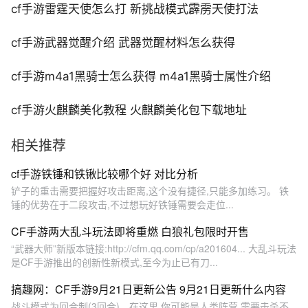
cf手游雷霆天使怎么打 新挑战模式霹雳天使打法
cf手游武器觉醒介绍 武器觉醒材料怎么获得
cf手游m4a1黑骑士怎么获得 m4a1黑骑士属性介绍
cf手游火麒麟美化教程 火麒麟美化包下载地址
相关推荐
cf手游铁锤和铁锹比较哪个好 对比分析
铲子的重击需要把握好攻击距离,这个没有捷径,只能多加练习。 铁
锤的优势在于二段攻击,不过想玩好铁锤需要会走位...
CF手游两大乱斗玩法即将重燃 白狼礼包限时开售
“武器大师”新版本链接:http://cfm.qq.com/cp/a201604... 大乱斗玩法
是CF手游推出的创新性新模式,至今为止已有刀...
搞趣网：CF手游9月21日更新公告 9月21日更新什么内容
战斗模式为回合制(3回合)。在这里,你可能是人类阵营,需要击杀不