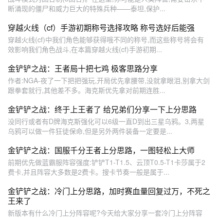
断涌现的僵尸和威力巨大的特殊兵种——泰坦,保护...
穿越火线（cf）手游初期称号选择攻略 称号选好后能强
穿越火线(cf)中我们角色能够获得哦不同的称号,而这些称号将会有
效影响我们角色战斗,在本篇穿越火线(cf)手游初期...
金铲铲之战：王者局十把七鸡 极客思路分享
作者:NGA-夜了一下把把强玩,开局优先拿腰带,没就拿眼泪,别拿大剑
跟拳套就行,其他差不多。海克斯优先拿对前期连胜...
金铲铲之战：终于上王者了 给兄弟们分享一下上分思路
没同行或者有D牌海克斯强化可以6级一直D到出三星乌鸦。3,两星
乌鸦可以做一件狂徒保命,但是另外两件装备一定要是...
金铲铲之战：国服千分王者上分思路，一图轻松上大师
前期优先做蓝霸服阵容强度:铲铲T1-T1.5、云顶T0.5-T1卡莎属于2
费卡,并且阵容大多数是2费卡。搜卡节奏一般是属于...
金铲铲之战：冷门上分思路，加时赛血量回复过万，不死之
王来了
新版本有什么冷门上分阵容呢?今天给大家分享一套冷门上分阵容