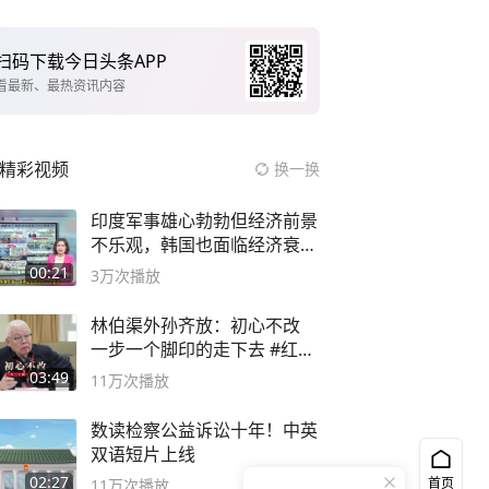
扫码下载今日头条APP
看最新、最热资讯内容
精彩视频
换一换
印度军事雄心勃勃但经济前景
不乐观，韩国也面临经济衰退
风险
00:21
3万
次播放
林伯渠外孙齐放：初心不改
一步一个脚印的走下去 #红船
论坛
03:49
11万
次播放
数读检察公益诉讼十年！中英
双语短片上线
02:27
首页
11万
次播放