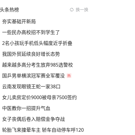
头条热榜
换一换
夯实基础开新局
一些民办高校招不到学生了
2名小孩玩手机低头幅度近乎折叠
我国外贸延续良好增长态势
越来越多高分考生放弃985选警校
国乒男单横滨冠军赛全军覆没
云南发现眼镜王蛇一家38口
女儿卖房定价9000被母亲7500签约
中医教你一招提升气血
女子丧偶后卷入赔偿金争夺战
轮胎飞来撞晕车主 轿车自动停车呼120