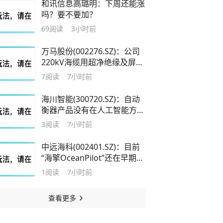
和讯信息高璐明：下周还能涨
吗？要不要加？
69
阅读
3小时前
万马股份(002276.SZ)：公司
220kV海缆用超净绝缘及屏蔽
材料已实现工程化应用
7
阅读
7小时前
海川智能(300720.SZ)：自动
衡器产品没有在人工智能方面
的布局
3
阅读
7小时前
中远海科(002401.SZ)：目前
“海擎OceanPilot”还在早期推
广阶段，尚未有效实现商业化
1
阅读
7小时前
查看更多