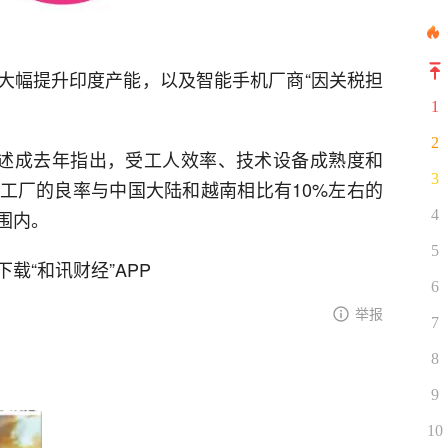
大幅提升印度产能，以及智能手机厂商“因关税担
1
2
杨述成去年指出，受工人效率、技术设备成熟度和
3
工厂的良率与中国大陆和越南相比有10%左右的
4
围内。
5
载“和讯财经”APP
6
举报
7
8
9
10