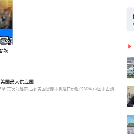
04:55
智能
成美国最大供应国
场,其次为越南,占到美国智能手机进口份额的30%,中国则占到