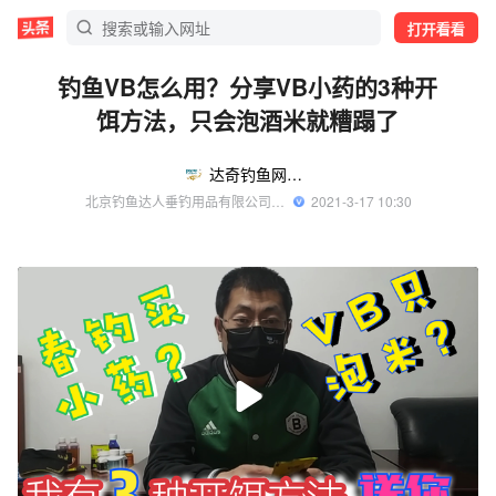
打开看看
钓鱼VB怎么用？分享VB小药的3种开
饵方法，只会泡酒米就糟蹋了
达奇钓鱼网官方号
北京钓鱼达人垂钓用品有限公司官方账号 优质钓鱼领域创作者
  2021-3-17 10:30