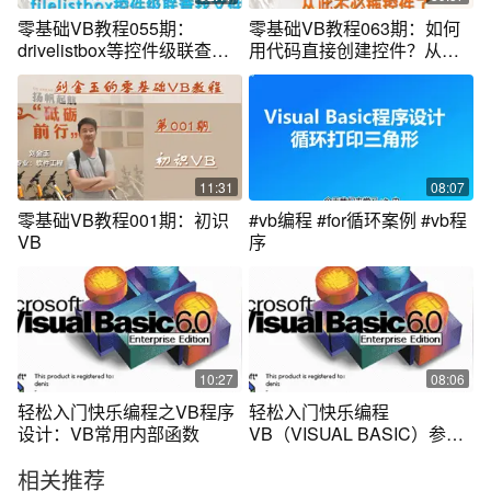
零基础VB教程055期：
零基础VB教程063期：如何
drivelistbox等控件级联查找
用代码直接创建控件？从此
文件
不必拖控件了
11:31
08:07
零基础VB教程001期：初识
#vb编程 #for循环案例 #vb程
VB
序
10:27
08:06
轻松入门快乐编程之VB程序
轻松入门快乐编程
设计：VB常用内部函数
VB（VISUAL BASIC）参数
传递
相关推荐