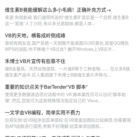
维生素B竟能缓解这么多小毛病！正确补充方式→
来源:央视新闻 我们通常所说的“维生素B”其实是一个总称,维生素B
这一“家族”人丁兴旺,有众多兄弟姐妹,都是人体...
VB的天地，横看成岭侧成峰
曾经有网友说,国产系统一天到晚不是桌面GUI的美化,就是QQ微信
WPS的适配,咋不移植个VB过去? 撇开Windows上VB近半...
禾博士VB片宣传有些靠不住
维B含量高、天然谷物提取、一片维B等于三种食物…… 在众多B族
维生素产品中,巨人集团旗下禾博士B族维生素片声称与...
重要的知识点关于BarTender“VB 脚本”
使用更多数据源选项对话框中的 VB 脚本属性页可以访问“脚本助
理”,然后,您就可为这些特殊情况指定自己的 Visua...
一文学会VB编程，简单实用不费力
应用实例:给VB程序加菜单图标:在VB里面加图标比较麻烦,你需要用
到API函数进行调用,参数不好理解:给菜单添加图标...