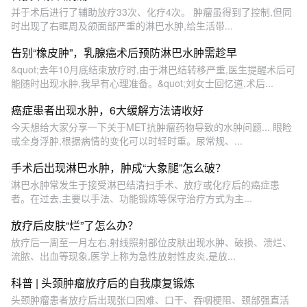
并于术后进行了辅助放疗33次、化疗4次。 肿瘤虽得到了控制,但同
时出现了右眶周及颌面部严重的淋巴水肿,给生活带...
告别“橡皮肿”，乳腺癌术后预防淋巴水肿需趁早
&quot;去年10月底结束放疗时,由于淋巴结转移严重,医生提醒术后可
能随时出现水肿,我早有心理准备。&quot;刘女士回忆道,术后...
癌症患者出现水肿，6大缓解方法请收好
今天想给大家分享一下关于MET抗肿瘤药物导致的水肿问题... 眼睑
或全身浮肿,根据病情的变化可以时轻时重。尿常规、...
手术后出现淋巴水肿，肿成“大象腿”怎么破？
淋巴水肿常发生于接受淋巴结清扫手术、放疗或化疗后的癌症患
者。在过去,主要以手法、功能锻炼等保守治疗方式为主...
放疗后皮肤“烂”了怎么办？
放疗后一周至一月左右,射线照射部位皮肤出现水肿、破损、溃烂、
流脓、出血等现象,医学上称为急性放射性皮炎,是放...
科普 | 头颈肿瘤放疗后的自我康复锻炼
头颈肿瘤患者放疗后出现张口困难、口干、吞咽梗阻、颈部强直活