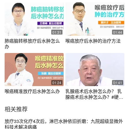
发现自己脖子肿了，也许只
是放疗后正常的水肿，定期
复查的基础上并不需要太紧
张！#硬核健康科普行动 #医
疗健康创作训练营 #放疗后遗
症 #头颈肿瘤 #湖北省肿瘤医
01:31
01:44
院
肺癌脑转移放疗后水肿怎么
喉癌放疗后水肿的治疗方法
办
01:24
01:41
喉癌精准放疗后水肿怎么办
乳腺癌术后水肿怎么办？ 乳
腺癌术后水肿怎么办？#硬核
健康科普行动 #医疗创作者培
相关推荐
优计划 #乳腺癌
放疗33次化疗4次后，淋巴水肿依旧折磨：九院超级显微外
科技术解决病痛